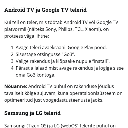
Android TV ja Google TV telerid
Kui teil on teler, mis töötab Android TV või Google TV
platvormil (näiteks Sony, Philips, TCL, Xiaomi), on
protsess väga lihtne:
Avage teleri avaekraanil Google Play pood.
Sisestage otsingusse “Go3”.
Valige rakendus ja klõpsake nupule “Install”.
Pärast allalaadimist avage rakendus ja logige sisse
oma Go3 kontoga.
Nõuanne:
Android TV puhul on rakenduse jõudlus
tavaliselt kõige sujuvam, kuna operatsioonisüsteem on
optimeeritud just voogedastusteenuste jaoks.
Samsung ja LG telerid
Samsungi (Tizen OS) ja LG (webOS) telerite puhul on