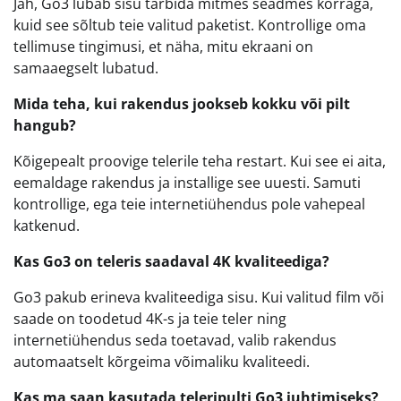
Jah, Go3 lubab sisu tarbida mitmes seadmes korraga,
kuid see sõltub teie valitud paketist. Kontrollige oma
tellimuse tingimusi, et näha, mitu ekraani on
samaaegselt lubatud.
Mida teha, kui rakendus jookseb kokku või pilt
hangub?
Kõigepealt proovige telerile teha restart. Kui see ei aita,
eemaldage rakendus ja installige see uuesti. Samuti
kontrollige, ega teie internetiühendus pole vahepeal
katkenud.
Kas Go3 on teleris saadaval 4K kvaliteediga?
Go3 pakub erineva kvaliteediga sisu. Kui valitud film või
saade on toodetud 4K-s ja teie teler ning
internetiühendus seda toetavad, valib rakendus
automaatselt kõrgeima võimaliku kvaliteedi.
Kas ma saan kasutada teleripulti Go3 juhtimiseks?