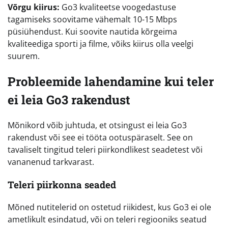
Võrgu kiirus:
Go3 kvaliteetse voogedastuse
tagamiseks soovitame vähemalt 10-15 Mbps
püsiühendust. Kui soovite nautida kõrgeima
kvaliteediga sporti ja filme, võiks kiirus olla veelgi
suurem.
Probleemide lahendamine kui teler
ei leia Go3 rakendust
Mõnikord võib juhtuda, et otsingust ei leia Go3
rakendust või see ei tööta ootuspäraselt. See on
tavaliselt tingitud teleri piirkondlikest seadetest või
vananenud tarkvarast.
Teleri piirkonna seaded
Mõned nutitelerid on ostetud riikidest, kus Go3 ei ole
ametlikult esindatud, või on teleri regiooniks seatud