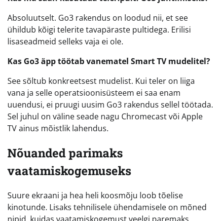
Absoluutselt. Go3 rakendus on loodud nii, et see
ühildub kõigi telerite tavapäraste pultidega. Erilisi
lisaseadmeid selleks vaja ei ole.
Kas Go3 äpp töötab vanematel Smart TV mudelitel?
See sõltub konkreetsest mudelist. Kui teler on liiga
vana ja selle operatsioonisüsteem ei saa enam
uuendusi, ei pruugi uusim Go3 rakendus sellel töötada.
Sel juhul on väline seade nagu Chromecast või Apple
TV ainus mõistlik lahendus.
Nõuanded parimaks
vaatamiskogemuseks
Suure ekraani ja hea heli koosmõju loob tõelise
kinotunde. Lisaks tehnilisele ühendamisele on mõned
nipid, kuidas vaatamiskogemust veelgi paremaks