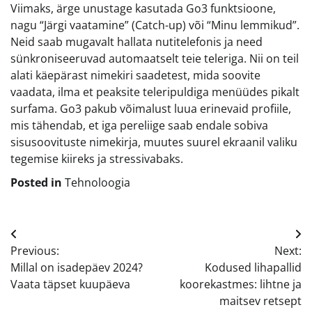
Viimaks, ärge unustage kasutada Go3 funktsioone,
nagu “Järgi vaatamine” (Catch-up) või “Minu lemmikud”.
Neid saab mugavalt hallata nutitelefonis ja need
sünkroniseeruvad automaatselt teie teleriga. Nii on teil
alati käepärast nimekiri saadetest, mida soovite
vaadata, ilma et peaksite teleripuldiga menüüdes pikalt
surfama. Go3 pakub võimalust luua erinevaid profiile,
mis tähendab, et iga pereliige saab endale sobiva
sisusoovituste nimekirja, muutes suurel ekraanil valiku
tegemise kiireks ja stressivabaks.
Posted in
Tehnoloogia
Navigeerimine
Previous:
Next:
Millal on isadepäev 2024?
Kodused lihapallid
Vaata täpset kuupäeva
koorekastmes: lihtne ja
maitsev retsept