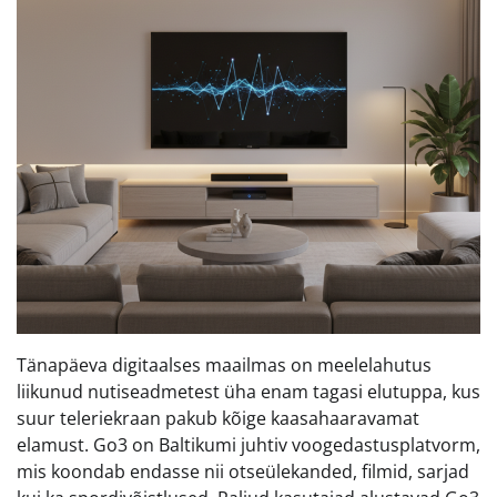
Tänapäeva digitaalses maailmas on meelelahutus
liikunud nutiseadmetest üha enam tagasi elutuppa, kus
suur teleriekraan pakub kõige kaasahaaravamat
elamust. Go3 on Baltikumi juhtiv voogedastusplatvorm,
mis koondab endasse nii otseülekanded, filmid, sarjad