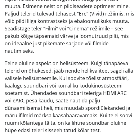
muuta. Esimene neist on pildiseadete optimeerimine.
Paljud telerid tulevad tehasest “Ere” (Vivid) režiimis, mis
võib pildi liiga kontrastseks ja ebaloomulikuks muuta.
Seadistage teler “Filmi” või “Cinema” režiimile – see
pakub kõige täpsemaid värve ja loomutruud pilti, mis
on ideaalne just pikemate sarjade või filmide
nautimiseks.
Teine oluline aspekt on helisüsteem. Kuigi tänapäeva
telerid on õhukesed, jääb nende helikvaliteet sageli alla
välisele helisüsteemile. Kui soovite tõelist atmosfääri,
kaaluge soundbari või korraliku kodukinosüsteemi
soetamist. Ühendades soundbari teleriga HDMI ARC
või eARC pesa kaudu, saate nautida palju
dünaamilisemat heli, mis muudab spordiülekanded ja
märulifilmid märksa kaasahaaravamaks. Kui te ei soovi
ruumi kõlaritega täita, on ka lihtne soundbar oluline
hüpe edasi teleri sisseehitatud kõlaritest.