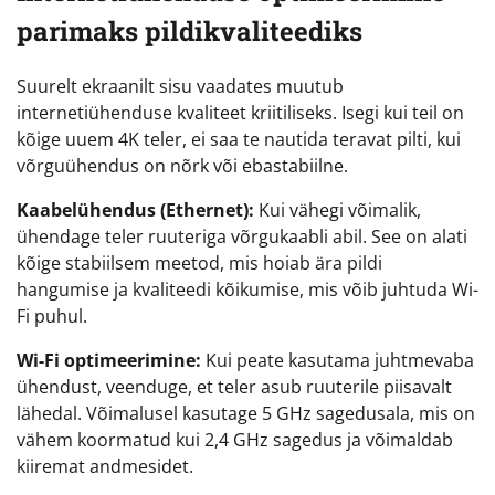
parimaks pildikvaliteediks
Suurelt ekraanilt sisu vaadates muutub
internetiühenduse kvaliteet kriitiliseks. Isegi kui teil on
kõige uuem 4K teler, ei saa te nautida teravat pilti, kui
võrguühendus on nõrk või ebastabiilne.
Kaabelühendus (Ethernet):
Kui vähegi võimalik,
ühendage teler ruuteriga võrgukaabli abil. See on alati
kõige stabiilsem meetod, mis hoiab ära pildi
hangumise ja kvaliteedi kõikumise, mis võib juhtuda Wi-
Fi puhul.
Wi-Fi optimeerimine:
Kui peate kasutama juhtmevaba
ühendust, veenduge, et teler asub ruuterile piisavalt
lähedal. Võimalusel kasutage 5 GHz sagedusala, mis on
vähem koormatud kui 2,4 GHz sagedus ja võimaldab
kiiremat andmesidet.