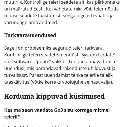
muu riik. Kontrollige teleri seadete alt, kas piirkonnaks
on määratud Eesti. Kui vahetate riiki, võib teler nõuda
tehase seadete taastamist, seega olge ettevaatlik ja
varundage oma andmed.
Tarkvarauuendused
Sageli on probleemiks aegunud teleri tarkvara.
Kontrollige teleri seadete menüüst “System Update”
või “Software Update” valikut. Tootjad annavad välja
uuendusi, mis parandavad rakenduste ühilduvust ja
turvalisust. Pärast uuendamist tehke telerile täielik
taaskäivitus (võtke korraks voolujuhe seinast välja).
Korduma kippuvad küsimused
Kas ma saan vaadata Go3 sisu korraga mitmel
teleril?