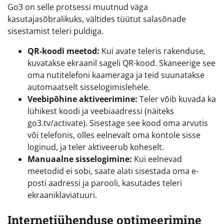
Go3 on selle protsessi muutnud väga
kasutajasõbralikuks, vältides tüütut salasõnade
sisestamist teleri puldiga.
QR-koodi meetod:
Kui avate teleris rakenduse,
kuvatakse ekraanil sageli QR-kood. Skaneerige see
oma nutitelefoni kaameraga ja teid suunatakse
automaatselt sisselogimislehele.
Veebipõhine aktiveerimine:
Teler võib kuvada ka
lühikest koodi ja veebiaadressi (näiteks
go3.tv/activate). Sisestage see kood oma arvutis
või telefonis, olles eelnevalt oma kontole sisse
loginud, ja teler aktiveerub koheselt.
Manuaalne sisselogimine:
Kui eelnevad
meetodid ei sobi, saate alati sisestada oma e-
posti aadressi ja parooli, kasutades teleri
ekraaniklaviatuuri.
Internetiühenduse optimeerimine