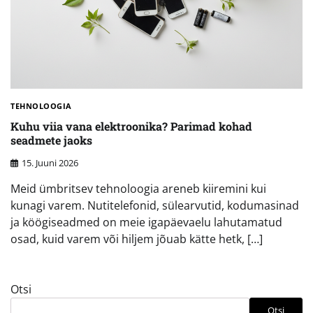
TEHNOLOOGIA
Kuhu viia vana elektroonika? Parimad kohad
seadmete jaoks
15. Juuni 2026
Meid ümbritsev tehnoloogia areneb kiiremini kui
kunagi varem. Nutitelefonid, sülearvutid, kodumasinad
ja köögiseadmed on meie igapäevaelu lahutamatud
osad, kuid varem või hiljem jõuab kätte hetk, […]
Otsi
Otsi