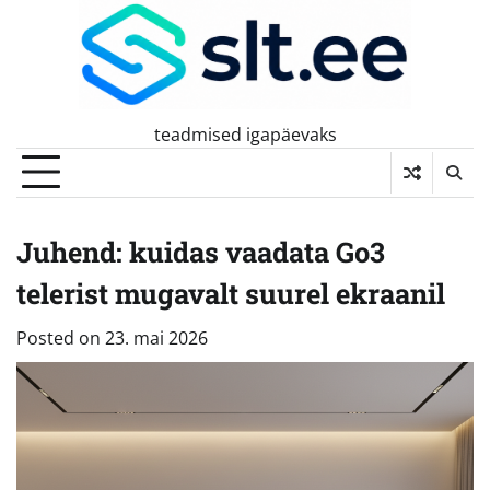
Skip
to
content
teadmised igapäevaks
Juhend: kuidas vaadata Go3
telerist mugavalt suurel ekraanil
Posted on
23. mai 2026