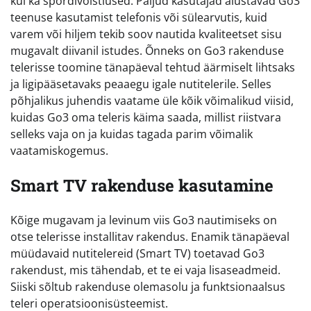
kui ka spordivõistlused. Paljud kasutajad alustavad Go3
teenuse kasutamist telefonis või sülearvutis, kuid
varem või hiljem tekib soov nautida kvaliteetset sisu
mugavalt diivanil istudes. Õnneks on Go3 rakenduse
telerisse toomine tänapäeval tehtud äärmiselt lihtsaks
ja ligipääsetavaks peaaegu igale nutitelerile. Selles
põhjalikus juhendis vaatame üle kõik võimalikud viisid,
kuidas Go3 oma teleris käima saada, millist riistvara
selleks vaja on ja kuidas tagada parim võimalik
vaatamiskogemus.
Smart TV rakenduse kasutamine
Kõige mugavam ja levinum viis Go3 nautimiseks on
otse telerisse installitav rakendus. Enamik tänapäeval
müüdavaid nutitelereid (Smart TV) toetavad Go3
rakendust, mis tähendab, et te ei vaja lisaseadmeid.
Siiski sõltub rakenduse olemasolu ja funktsionaalsus
teleri operatsioonisüsteemist.