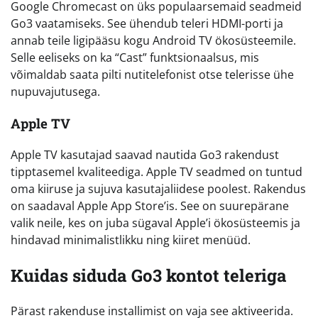
Google Chromecast on üks populaarsemaid seadmeid
Go3 vaatamiseks. See ühendub teleri HDMI-porti ja
annab teile ligipääsu kogu Android TV ökosüsteemile.
Selle eeliseks on ka “Cast” funktsionaalsus, mis
võimaldab saata pilti nutitelefonist otse telerisse ühe
nupuvajutusega.
Apple TV
Apple TV kasutajad saavad nautida Go3 rakendust
tipptasemel kvaliteediga. Apple TV seadmed on tuntud
oma kiiruse ja sujuva kasutajaliidese poolest. Rakendus
on saadaval Apple App Store’is. See on suurepärane
valik neile, kes on juba sügaval Apple’i ökosüsteemis ja
hindavad minimalistlikku ning kiiret menüüd.
Kuidas siduda Go3 kontot teleriga
Pärast rakenduse installimist on vaja see aktiveerida.