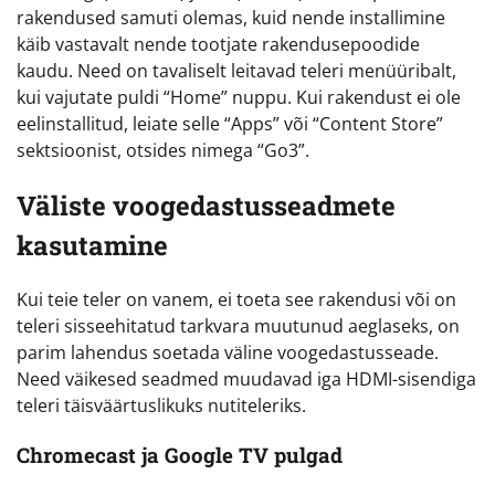
rakendused samuti olemas, kuid nende installimine
käib vastavalt nende tootjate rakendusepoodide
kaudu. Need on tavaliselt leitavad teleri menüüribalt,
kui vajutate puldi “Home” nuppu. Kui rakendust ei ole
eelinstallitud, leiate selle “Apps” või “Content Store”
sektsioonist, otsides nimega “Go3”.
Väliste voogedastusseadmete
kasutamine
Kui teie teler on vanem, ei toeta see rakendusi või on
teleri sisseehitatud tarkvara muutunud aeglaseks, on
parim lahendus soetada väline voogedastusseade.
Need väikesed seadmed muudavad iga HDMI-sisendiga
teleri täisväärtuslikuks nutiteleriks.
Chromecast ja Google TV pulgad