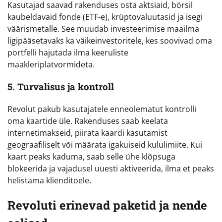
Kasutajad saavad rakenduses osta aktsiaid, börsil
kaubeldavaid fonde (ETF-e), krüptovaluutasid ja isegi
väärismetalle. See muudab investeerimise maailma
ligipääsetavaks ka väikeinvestoritele, kes soovivad oma
portfelli hajutada ilma keeruliste
maakleriplatvormideta.
5. Turvalisus ja kontroll
Revolut pakub kasutajatele enneolematut kontrolli
oma kaartide üle. Rakenduses saab keelata
internetimakseid, piirata kaardi kasutamist
geograafiliselt või määrata igakuiseid kululimiite. Kui
kaart peaks kaduma, saab selle ühe klõpsuga
blokeerida ja vajadusel uuesti aktiveerida, ilma et peaks
helistama klienditoele.
Revoluti erinevad paketid ja nende