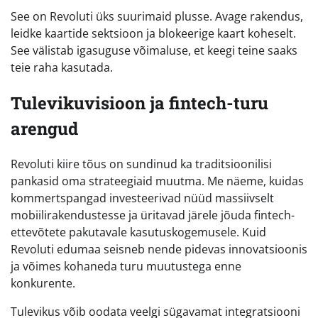
See on Revoluti üks suurimaid plusse. Avage rakendus,
leidke kaartide sektsioon ja blokeerige kaart koheselt.
See välistab igasuguse võimaluse, et keegi teine saaks
teie raha kasutada.
Tulevikuvisioon ja fintech-turu
arengud
Revoluti kiire tõus on sundinud ka traditsioonilisi
pankasid oma strateegiaid muutma. Me näeme, kuidas
kommertspangad investeerivad nüüd massiivselt
mobiilirakendustesse ja üritavad järele jõuda fintech-
ettevõtete pakutavale kasutuskogemusele. Kuid
Revoluti edumaa seisneb nende pidevas innovatsioonis
ja võimes kohaneda turu muutustega enne
konkurente.
Tulevikus võib oodata veelgi sügavamat integratsiooni