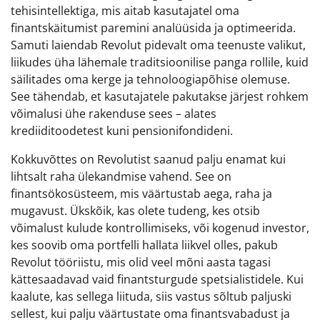
tehisintellektiga, mis aitab kasutajatel oma
finantskäitumist paremini analüüsida ja optimeerida.
Samuti laiendab Revolut pidevalt oma teenuste valikut,
liikudes üha lähemale traditsioonilise panga rollile, kuid
säilitades oma kerge ja tehnoloogiapõhise olemuse.
See tähendab, et kasutajatele pakutakse järjest rohkem
võimalusi ühe rakenduse sees – alates
krediiditoodetest kuni pensionifondideni.
Kokkuvõttes on Revolutist saanud palju enamat kui
lihtsalt raha ülekandmise vahend. See on
finantsökosüsteem, mis väärtustab aega, raha ja
mugavust. Ükskõik, kas olete tudeng, kes otsib
võimalust kulude kontrollimiseks, või kogenud investor,
kes soovib oma portfelli hallata liikvel olles, pakub
Revolut tööriistu, mis olid veel mõni aasta tagasi
kättesaadavad vaid finantsturgude spetsialistidele. Kui
kaalute, kas sellega liituda, siis vastus sõltub paljuski
sellest, kui palju väärtustate oma finantsvabadust ja