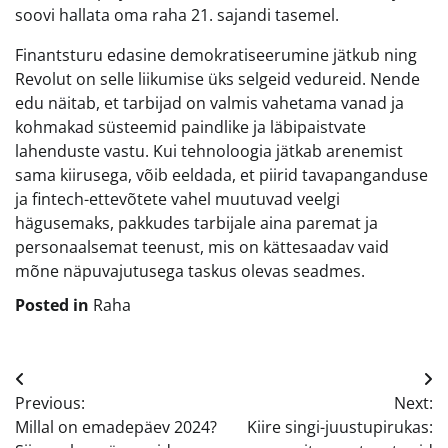
soovi hallata oma raha 21. sajandi tasemel.
Finantsturu edasine demokratiseerumine jätkub ning
Revolut on selle liikumise üks selgeid vedureid. Nende
edu näitab, et tarbijad on valmis vahetama vanad ja
kohmakad süsteemid paindlike ja läbipaistvate
lahenduste vastu. Kui tehnoloogia jätkab arenemist
sama kiirusega, võib eeldada, et piirid tavapanganduse
ja fintech-ettevõtete vahel muutuvad veelgi
hägusemaks, pakkudes tarbijale aina paremat ja
personaalsemat teenust, mis on kättesaadav vaid
mõne näpuvajutusega taskus olevas seadmes.
Posted in
Raha
Navigeerimine
Previous:
Next:
Millal on emadepäev 2024?
Kiire singi-juustupirukas: