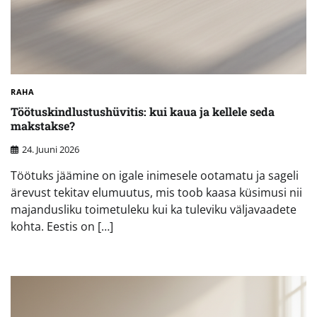
RAHA
Töötuskindlustushüvitis: kui kaua ja kellele seda
makstakse?
24. Juuni 2026
Töötuks jäämine on igale inimesele ootamatu ja sageli
ärevust tekitav elumuutus, mis toob kaasa küsimusi nii
majandusliku toimetuleku kui ka tuleviku väljavaadete
kohta. Eestis on […]