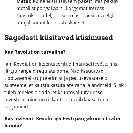
Metal:
Kõige eksklusiivsem pakett, mis pakub
metallist pangakaarti, kõrgemat intressi
säästukontodel, rohkem cashbacki ja veelgi
põhjalikumat kindlustuskaitset.
Sagedasti küsitavad küsimused
Kas Revolut on turvaline?
Jah, Revolut on litsentseeritud finantsettevõte, mis
järgib rangeid regulatsioone. Nad kasutavad
tipptasemel krüpteerimist ja pettusevastaseid
süsteeme, et kaitsta kasutajate raha ja andmeid. Siiski
tuleb meeles pidada, et krüptovaluutadesse
investeerimine on riskantne ja võib kaasa tuua
kahjumeid.
Kas ma saan Revolutiga Eesti pangakontolt raha
kanda?