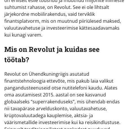
on eriliselt esile tõusnud ja muutnud miljonite inimeste
suhtumist rahasse, on Revolut. See ei ole lihtsalt
järjekordne mobiilirakendus, vaid terviklik
finantsplatvorm, mis on muutnud piiriülesed maksed,
valuutavahetuse ja investeerimise kättesaadavamaks
kui kunagi varem.
Mis on Revolut ja kuidas see
töötab?
Revolut on Ühendkuningriigis asutatud
finantstehnoloogia ettevõte, mis pakub laia valikut
pangandusteenuseid otse nutitelefoni kaudu. Alates
oma asutamisest 2015. aastal on see kasvanud
globaalseks “superrakenduseks”, mis ühendab endas
nii tavapärase arvelduskonto, valuutavahetuse,
krüptovaluutadega kauplemise, aktsia- ja
väärismetallide investeerimise kui ka reisikindlustuse.