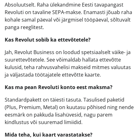
Absoluutselt. Raha ülekandmine Eesti tavapangast
Revoluti on tavaline SEPA-makse. Enamasti jõuab raha
kohale samal päeval või järgmisel tööpäeval, sõltuvalt
panga reeglitest.
Kas Revolut sobib ka ettevõtetele?
Jah, Revolut Business on loodud spetsiaalselt väike- ja
suurettevõtetele. See võimaldab hallata ettevõtte
kulusid, teha rahvusvahelisi makseid mitmes valuutas
ja väljastada töötajatele ettevõtte kaarte.
Kas ma pean Revoluti konto eest maksma?
Standardpakett on täiesti tasuta. Tasulised paketid
(Plus, Premium, Metal) on kuutasu põhised ning nende
eesmärk on pakkuda lisahüvesid, nagu parem
kindlustus või suuremad limiidid.
Mida teha, kui kaart varastatakse?