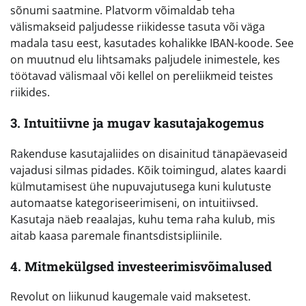
sõnumi saatmine. Platvorm võimaldab teha
välismakseid paljudesse riikidesse tasuta või väga
madala tasu eest, kasutades kohalikke IBAN-koode. See
on muutnud elu lihtsamaks paljudele inimestele, kes
töötavad välismaal või kellel on pereliikmeid teistes
riikides.
3. Intuitiivne ja mugav kasutajakogemus
Rakenduse kasutajaliides on disainitud tänapäevaseid
vajadusi silmas pidades. Kõik toimingud, alates kaardi
külmutamisest ühe nupuvajutusega kuni kulutuste
automaatse kategoriseerimiseni, on intuitiivsed.
Kasutaja näeb reaalajas, kuhu tema raha kulub, mis
aitab kaasa paremale finantsdistsipliinile.
4. Mitmekülgsed investeerimisvõimalused
Revolut on liikunud kaugemale vaid maksetest.