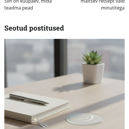
Siin on kuupäev, mida
maitsev retsept vaid
teadma pead
minutitega
Seotud postitused