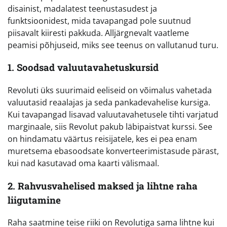
disainist, madalatest teenustasudest ja
funktsioonidest, mida tavapangad pole suutnud
piisavalt kiiresti pakkuda. Alljärgnevalt vaatleme
peamisi põhjuseid, miks see teenus on vallutanud turu.
1. Soodsad valuutavahetuskursid
Revoluti üks suurimaid eeliseid on võimalus vahetada
valuutasid reaalajas ja seda pankadevahelise kursiga.
Kui tavapangad lisavad valuutavahetusele tihti varjatud
marginaale, siis Revolut pakub läbipaistvat kurssi. See
on hindamatu väärtus reisijatele, kes ei pea enam
muretsema ebasoodsate konverteerimistasude pärast,
kui nad kasutavad oma kaarti välismaal.
2. Rahvusvahelised maksed ja lihtne raha
liigutamine
Raha saatmine teise riiki on Revolutiga sama lihtne kui