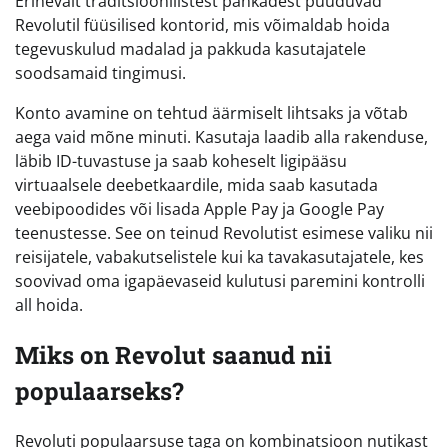
Erinevalt traditsioonilistest pankadest puuduvad
Revolutil füüsilised kontorid, mis võimaldab hoida
tegevuskulud madalad ja pakkuda kasutajatele
soodsamaid tingimusi.
Konto avamine on tehtud äärmiselt lihtsaks ja võtab
aega vaid mõne minuti. Kasutaja laadib alla rakenduse,
läbib ID-tuvastuse ja saab koheselt ligipääsu
virtuaalsele deebetkaardile, mida saab kasutada
veebipoodides või lisada Apple Pay ja Google Pay
teenustesse. See on teinud Revolutist esimese valiku nii
reisijatele, vabakutselistele kui ka tavakasutajatele, kes
soovivad oma igapäevaseid kulutusi paremini kontrolli
all hoida.
Miks on Revolut saanud nii
populaarseks?
Revoluti populaarsuse taga on kombinatsioon nutikast