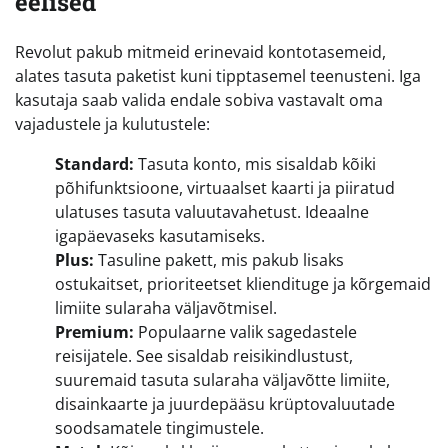
eelised
Revolut pakub mitmeid erinevaid kontotasemeid,
alates tasuta paketist kuni tipptasemel teenusteni. Iga
kasutaja saab valida endale sobiva vastavalt oma
vajadustele ja kulutustele:
Standard:
Tasuta konto, mis sisaldab kõiki
põhifunktsioone, virtuaalset kaarti ja piiratud
ulatuses tasuta valuutavahetust. Ideaalne
igapäevaseks kasutamiseks.
Plus:
Tasuline pakett, mis pakub lisaks
ostukaitset, prioriteetset kliendituge ja kõrgemaid
limiite sularaha väljavõtmisel.
Premium:
Populaarne valik sagedastele
reisijatele. See sisaldab reisikindlustust,
suuremaid tasuta sularaha väljavõtte limiite,
disainkaarte ja juurdepääsu krüptovaluutade
soodsamatele tingimustele.