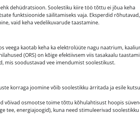
hk dehüdratsioon. Soolestiku kiire töö tõttu ei jõua keha
tsate funktsioonide säilitamiseks vaja. Eksperdid rõhutavad,
ine, vaid keha vedelikuvarude taastamine.
koos veega kaotab keha ka elektrolüüte nagu naatrium, kaaliu
ilahused (ORS) on kõige efektiivsem viis tasakaalu taastami
uid, mis soodustavad vee imendumist soolestikust.
uste korraga joomine võib soolestikku ärritada ja esile kuts
eed võivad osmootse toime tõttu kõhulahtisust hoopis süve
nge tee, energiajoogid), kuna need stimuleerivad soolestikku