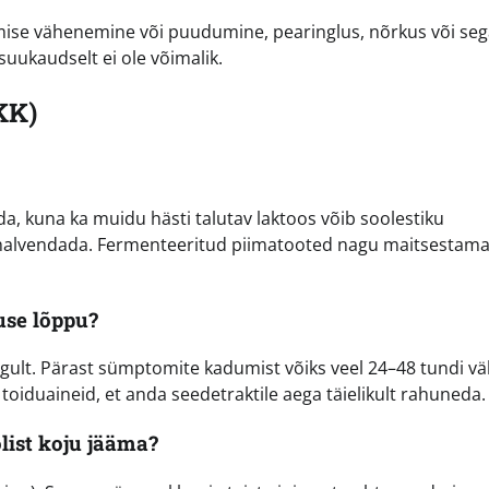
mise vähenemine või puudumine, pearinglus, nõrkus või seg
uukaudselt ei ole võimalik.
KK)
ida, kuna ka muidu hästi talutav laktoos võib soolestiku
d halvendada. Fermenteeritud piimatooted nagu maitsestam
use lõppu?
rgult. Pärast sümptomite kadumist võiks veel 24–48 tundi vä
d toiduaineid, et anda seedetraktile aega täielikult rahuneda.
list koju jääma?