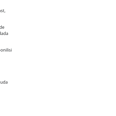
st,
ade
ndada
onilisi
duda