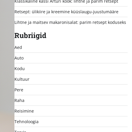
Klassikaline kassi Arturi kook: lihtne ja parim retsept
Retsept: ülikiire ja kreemine küüslaugu-juustumääre
Lihtne ja maitsev makaronisalat: parim retsept koduseks
Rubriigid
Aed
Auto
Kodu
Kultuur
Pere
Raha
Reisimine
Tehnoloogia