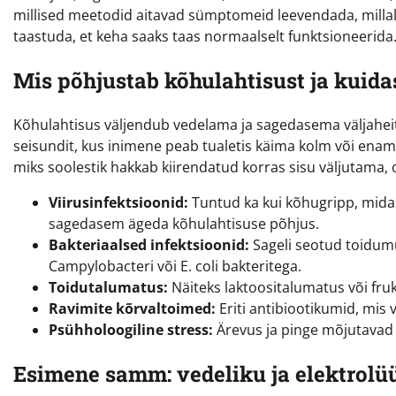
millised meetodid aitavad sümptomeid leevendada, millal 
taastuda, et keha saaks taas normaalselt funktsioneerida
Mis põhjustab kõhulahtisust ja kuida
Kõhulahtisus väljendub vedelama ja sagedasema väljaheite
seisundit, kus inimene peab tualetis käima kolm või enam 
miks soolestik hakkab kiirendatud korras sisu väljutama,
Viirusinfektsioonid:
Tuntud ka kui kõhugripp, mida 
sagedasem ägeda kõhulahtisuse põhjus.
Bakteriaalsed infektsioonid:
Sageli seotud toidumü
Campylobacteri või E. coli bakteritega.
Toidutalumatus:
Näiteks laktoositalumatus või fr
Ravimite kõrvaltoimed:
Eriti antibiootikumid, mis 
Psühholoogiline stress:
Ärevus ja pinge mõjutavad o
Esimene samm: vedeliku ja elektrolüü