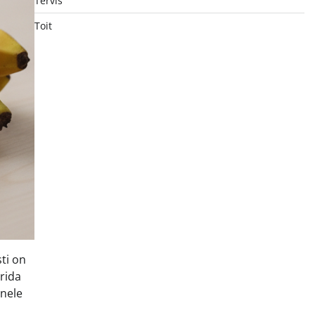
Tervis
Toit
ti on
rida
õnele