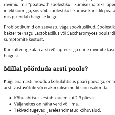
ravimid, mis “peatavad” soolestiku liikumise (näiteks loper
infektsiooniga, siis võib soolestiku liikumise kunstlik pea
mis pikendab haiguse kulgu.
Probiootikumid on seevastu väga soovituslikud. Soolestik
bakterite (nagu Lactobacillus või Saccharomyces boulard
sümptomite kestust.
Konsulteerige alati arsti või apteekriga enne ravimite kasuta
haigusi.
Millal pöörduda arsti poole?
Kuigi enamasti möödub kõhulahtisus paari päevaga, on te
arsti vastuvõtule või erakorralise meditsiini osakonda:
Kõhulahtisus kestab kauem kui 2-3 päeva.
Väljaheites on näha verd või lima.
Tekivad tugevad, järeleandmatud kõhuvalud.