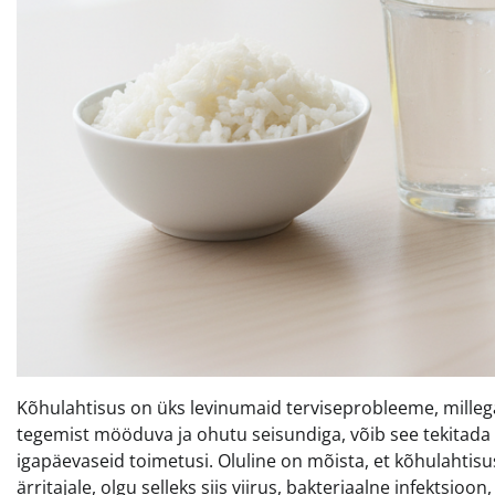
Kõhulahtisus on üks levinumaid terviseprobleeme, milleg
tegemist mööduva ja ohutu seisundiga, võib see tekitada
igapäevaseid toimetusi. Oluline on mõista, et kõhulahtisu
ärritajale, olgu selleks siis viirus, bakteriaalne infektsioo