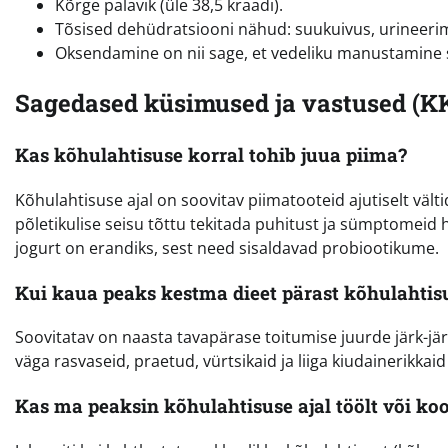
Kõrge palavik (üle 38,5 kraadi).
Tõsised dehüdratsiooni nähud: suukuivus, urineeri
Oksendamine on nii sage, et vedeliku manustamine s
Sagedased küsimused ja vastused (K
Kas kõhulahtisuse korral tohib juua piima?
Kõhulahtisuse ajal on soovitav piimatooteid ajutiselt vält
põletikulise seisu tõttu tekitada puhitust ja sümptomei
jogurt on erandiks, sest need sisaldavad probiootikume.
Kui kaua peaks kestma dieet pärast kõhulahtis
Soovitatav on naasta tavapärase toitumise juurde järk-jä
väga rasvaseid, praetud, vürtsikaid ja liiga kiudainerikkai
Kas ma peaksin kõhulahtisuse ajal töölt või koo