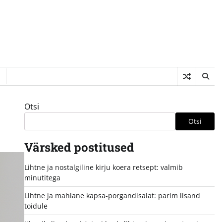
Otsi
Otsi
Värsked postitused
Lihtne ja nostalgiline kirju koera retsept: valmib
minutitega
Lihtne ja mahlane kapsa-porgandisalat: parim lisand
toidule