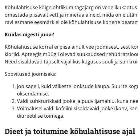
Kõhulahtisuse kõige ohtlikum tagajärg on vedelikukaotus e
omastada piisavalt vett ja mineraalaineid, mida on elutäh
ravi esmane eesmärk ei ole kõhulahtisuse kohene peatam
Kuidas õigesti juua?
Kõhulahtisuse korral ei piisa ainult vee joomisest, sest 
kloriid. Apteegis müügil olevad suukaudsed rehüdratsioon
Need sisaldavad täpselt vajalikus koguses sooli ja suhkr
Soovitused joomiseks:
Joo sageli, kuid väikeste lonksude kaupa. Suurte kog
oksendamise.
Väldi suhkrurikkaid jooke ja puuviljamahlu, kuna n
Võimalusel väldi kofeiini sisaldavaid jooke (kohv, ka
diureetilise toimega.
Dieet ja toitumine kõhulahtisuse ajal