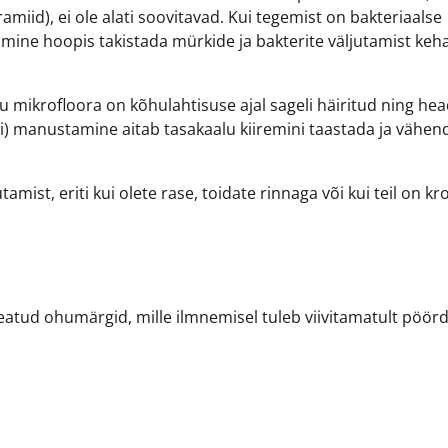
amiid), ei ole alati soovitavad. Kui tegemist on bakteriaalse
tamine hoopis takistada mürkide ja bakterite väljutamist keha
u mikrofloora on kõhulahtisuse ajal sageli häiritud ning he
ii) manustamine aitab tasakaalu kiiremini taastada ja vähe
mist, eriti kui olete rase, toidate rinnaga või kui teil on kro
atud ohumärgid, mille ilmnemisel tuleb viivitamatult pöör