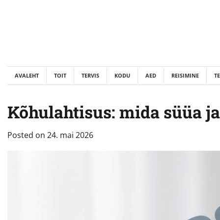
Skip
to
content
AVALEHT
TOIT
TERVIS
KODU
AED
REISIMINE
T
Kõhulahtisus: mida süüa ja
Posted on
24. mai 2026