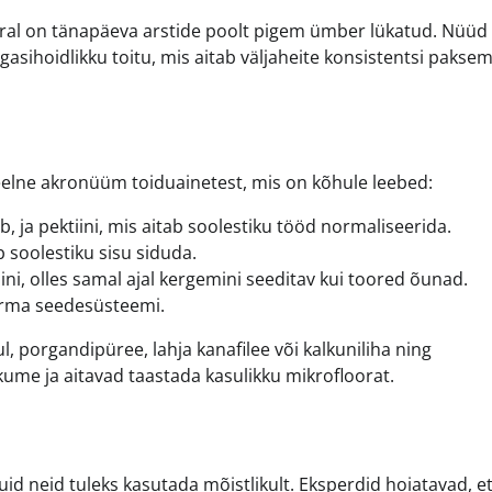
rral on tänapäeva arstide poolt pigem ümber lükatud. Nüüd
agasihoidlikku toitu, mis aitab väljaheite konsistentsi pakse
keelne akronüüm toiduainetest, mis on kõhule leebed:
, ja pektiini, mis aitab soolestiku tööd normaliseerida.
b soolestiku sisu siduda.
ini, olles samal ajal kergemini seeditav kui toored õunad.
oorma seedesüsteemi.
 porgandipüree, lahja kanafilee või kalkuniliha ning
kume ja aitavad taastada kasulikku mikrofloorat.
d neid tuleks kasutada mõistlikult. Eksperdid hoiatavad, e