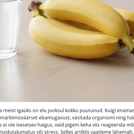
a meist igaüks on elu jooksul kokku puutunud. Kuigi enamas
 märkimisväärset ebamugavust, väsitada organismi ning häi
s ei ole iseseisev haigus, vaid pigem keha viis reageerida m
n, toidutalumatus või stress. Selles artiklis vaatleme lähemalt,