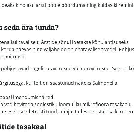
peaks kindlasti arsti poole pöörduma ning kuidas kiiremini
.
s seda ära tunda?
na kui tavaliselt. Arstide sõnul loetakse kõhulahtisuseks
korda päevas ning väljaheide on ebatavaliselt vedel. Põhjus
 on mitmeid:
põhjustavad sageli rotaviirused või noroviirused. See on kõ
rgitusega, kui toit on saastunud näiteks Salmonella,
uktoosi imendumishäired.
võivad hävitada soolestiku loomuliku mikrofloora tasakaalu.
tseselt seedetrakti tööd, põhjustades peristaltika kiirenem
tide tasakaal