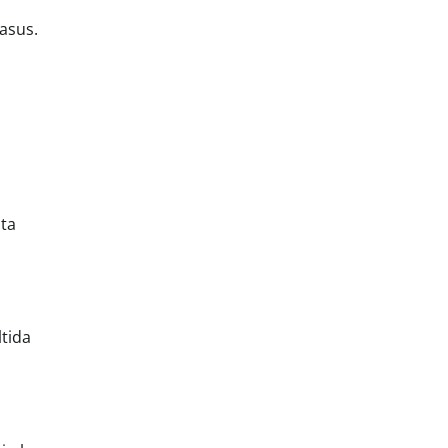
asus.
ata
ltida