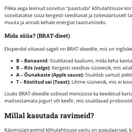
Pikka aega levinud soovitus “paastuda” kõhulahtisuse ko
soovitatakse süüa kergesti seeditavat ja toiteväärtuselt t
muuta ja annab kehale energiat taastumiseks.
Mida süüa? (BRAT-dieet)
Eksperdid viitavad sageli nn BRAT-dieedile, mis on inglis
B – Banaanid:
Sisaldavad kaaliumi, mida keha kaotab
R – Riis (valge):
Kergesti seeditav süsivesik, mis aita
A – Õunakaste (Apple sauce):
Sisaldab samuti pekti
T – Röstitud sai (Toast):
Lihtne süsivesik, mis ei k
Lisaks BRAT-dieedile sobivad menüüsse ka keedetud kartul,
maitsestamata jogurt või keefir, mis sisaldavad probiooti
Millal kasutada ravimeid?
Käsimüügiravimid kõhulahtisuse vastu on populaarsed, kui