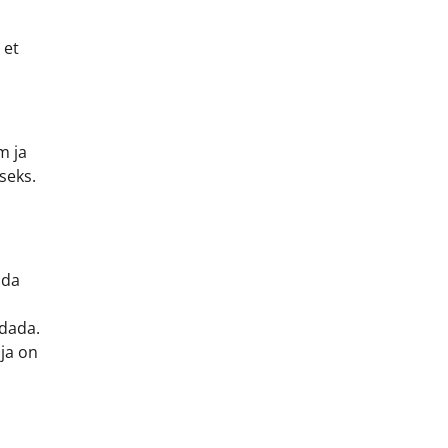
 et
m ja
seks.
uda
ndada.
 ja on