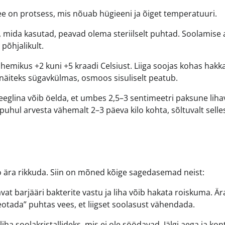
See on protsess, mis nõuab hügieeni ja õiget temperatuuri.
 mida kasutad, peavad olema steriilselt puhtad. Soolamise 
põhjalikult.
mikus +2 kuni +5 kraadi Celsiust. Liiga soojas kohas hakka
 näiteks sügavkülmas, osmoos sisuliselt peatub.
eeglina võib öelda, et umbes 2,5–3 sentimeetri paksune lihav
hul arvesta vähemalt 2–3 päeva kilo kohta, sõltuvalt selles
öö ära rikkuda. Siin on mõned kõige sagedasemad neist:
savat barjääri bakterite vastu ja liha võib hakata roiskuma. Är
leotada” puhtas vees, et liigset soolasust vähendada.
iha soolakristallideks, mis ei ole söödavad. Jälgi aega ja kont