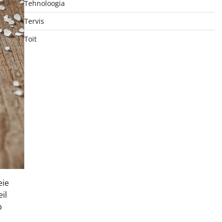
Tehnoloogia
Tervis
Toit
eie
il
b