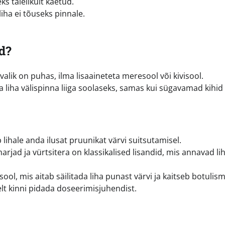
eks täielikult kaetud.
 liha ei tõuseks pinnale.
d?
lik on puhas, ilma lisaaineteta meresool või kivisool.
a liha välispinna liiga soolaseks, samas kui sügavamad kihid
 lihale anda ilusat pruunikat värvi suitsutamisel.
rjad ja vürtsitera on klassikalised lisandid, mis annavad li
ool, mis aitab säilitada liha punast värvi ja kaitseb botulism
lt kinni pidada doseerimisjuhendist.