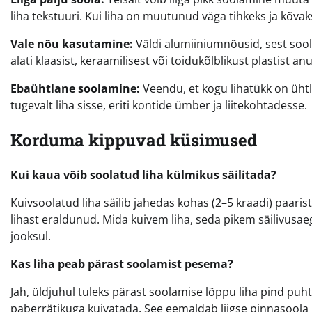
liha tekstuuri. Kui liha on muutunud väga tihkeks ja kõvak
Vale nõu kasutamine:
Väldi alumiiniumnõusid, sest sool
alati klaasist, keraamilisest või toidukõlblikust plastist a
Ebaühtlane soolamine:
Veendu, et kogu lihatükk on ühtl
tugevalt liha sisse, eriti kontide ümber ja liitekohtadesse.
Korduma kippuvad küsimused
Kui kaua võib soolatud liha külmikus säilitada?
Kuivsoolatud liha säilib jahedas kohas (2–5 kraadi) paarist
lihast eraldunud. Mida kuivem liha, seda pikem säilivusaeg
jooksul.
Kas liha peab pärast soolamist pesema?
Jah, üldjuhul tuleks pärast soolamise lõppu liha pind puht
paberrätikuga kuivatada. See eemaldab liigse pinnasoola j