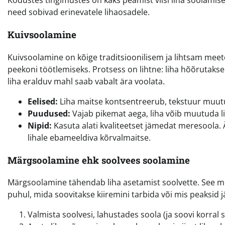
Kodustes tingimustes on kaks peamist viisi liha soolami
need sobivad erinevatele lihaosadele.
Kuivsoolamine
Kuivsoolamine on kõige traditsioonilisem ja lihtsam meeto
peekoni töötlemiseks. Protsess on lihtne: liha hõõrutakse
liha eralduv mahl saab vabalt ära voolata.
Eelised:
Liha maitse kontsentreerub, tekstuur muutub
Puudused:
Vajab pikemat aega, liha võib muutuda liig
Nipid:
Kasuta alati kvaliteetset jämedat meresoola. 
lihale ebameeldiva kõrvalmaitse.
Märgsoolamine ehk soolvees soolamine
Märgsoolamine tähendab liha asetamist soolvette. See me
puhul, mida soovitakse kiiremini tarbida või mis peaksid 
Valmista soolvesi, lahustades soola (ja soovi korral