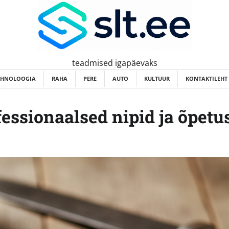
teadmised igapäevaks
EHNOLOOGIA
RAHA
PERE
AUTO
KULTUUR
KONTAKTILEHT
essionaalsed nipid ja õpetu