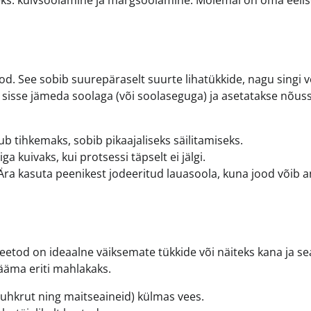
seks: kuivsoolamine ja märgsoolamine. Mõlemal on oma eelis
d. See sobib suurepäraselt suurte lihatükkide, nagu singi v
 sisse jämeda soolaga (või soolaseguga) ja asetatakse nõuss
 tihkemaks, sobib pikaajaliseks säilitamiseks.
a kuivaks, kui protsessi täpselt ei jälgi.
Ära kasuta peenikest jodeeritud lauasoola, kuna jood võib 
etod on ideaalne väiksemate tükkide või näiteks kana ja se
jääma eriti mahlakaks.
 suhkrut ning maitseaineid) külmas vees.