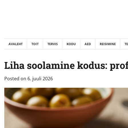
Skip
to
content
AVALEHT
TOIT
TERVIS
KODU
AED
REISIMINE
T
Liha soolamine kodus: prof
Posted on
6. juuli 2026