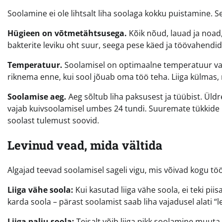
Soolamine ei ole lihtsalt liha soolaga kokku puistamine. 
Hügieen on võtmetähtsusega.
Kõik nõud, lauad ja noad,
bakterite leviku oht suur, seega pese käed ja töövahendid 
Temperatuur.
Soolamisel on optimaalne temperatuur vahe
riknema enne, kui sool jõuab oma töö teha. Liiga külmas,
Soolamise aeg.
Aeg sõltub liha paksusest ja tüübist. Üldr
vajab kuivsoolamisel umbes 24 tundi. Suuremate tükkide pu
soolast tulemust soovid.
Levinud vead, mida vältida
Algajad teevad soolamisel sageli vigu, mis võivad kogu t
Liiga vähe soola:
Kui kasutad liiga vähe soola, ei teki pii
karda soola – pärast soolamist saab liha vajadusel alati “
Liiga palju soola:
Teisalt võib liiga pikk soolamine muuta l