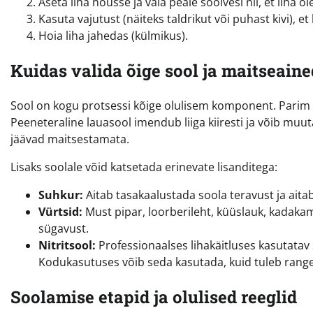
Aseta liha nõusse ja vala peale soolvesi nii, et liha ol
Kasuta vajutust (näiteks taldrikut või puhast kivi), et
Hoia liha jahedas (külmikus).
Kuidas valida õige sool ja maitseaine
Sool on kogu protsessi kõige olulisem komponent. Parim va
Peeneteraline lauasool imendub liiga kiiresti ja võib muut
jäävad maitsestamata.
Lisaks soolale võid katsetada erinevate lisanditega:
Suhkur:
Aitab tasakaalustada soola teravust ja aitab
Vürtsid:
Must pipar, loorberileht, küüslauk, kadakama
sügavust.
Nitritsool:
Professionaalses lihakäitluses kasutatav s
Kodukasutuses võib seda kasutada, kuid tuleb range
Soolamise etapid ja olulised reeglid