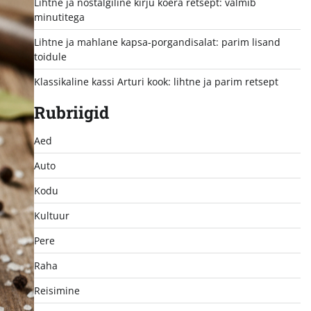
Lihtne ja nostalgiline kirju koera retsept: valmib
minutitega
Lihtne ja mahlane kapsa-porgandisalat: parim lisand
toidule
Klassikaline kassi Arturi kook: lihtne ja parim retsept
Rubriigid
Aed
Auto
Kodu
Kultuur
Pere
Raha
Reisimine