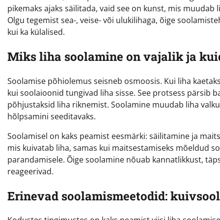
pikemaks ajaks säilitada, vaid see on kunst, mis muudab
Olgu tegemist sea-, veise- või ulukilihaga, õige soolami
kui ka külalised.
Miks liha soolamine on vajalik ja kui
Soolamise põhiolemus seisneb osmoosis. Kui liha kaetakse
kui soolaioonid tungivad liha sisse. See protsess pärsib 
põhjustaksid liha riknemist. Soolamine muudab liha val
hõlpsamini seeditavaks.
Soolamisel on kaks peamist eesmärki: säilitamine ja mait
mis kuivatab liha, samas kui maitsestamiseks mõeldud so
parandamisele. Õige soolamine nõuab kannatlikkust, täpsust
reageerivad.
Erinevad soolamismeetodid: kuivsoo