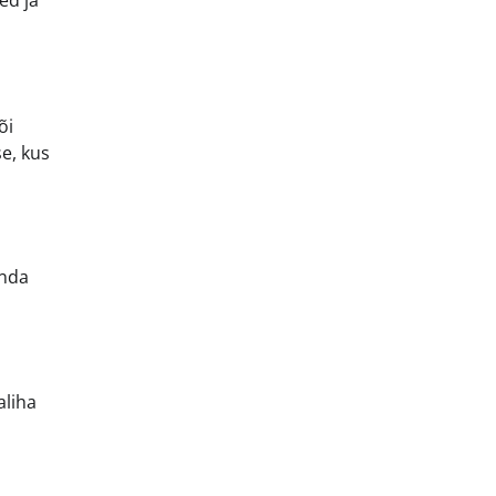
ed ja
õi
e, kus
anda
aliha