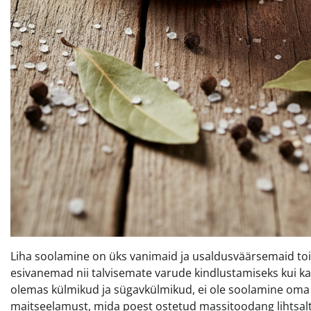
Liha soolamine on üks vanimaid ja usaldusväärsemaid toi
esivanemad nii talvisemate varude kindlustamiseks kui ka
olemas külmikud ja sügavkülmikud, ei ole soolamine oma
maitseelamust, mida poest ostetud massitoodang lihtsalt e