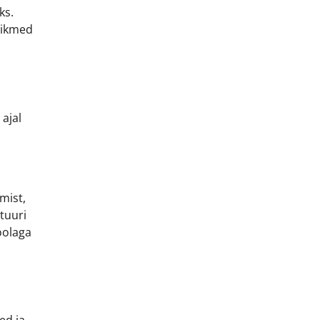
ks.
liikmed
ajal
mist,
tuuri
oolaga