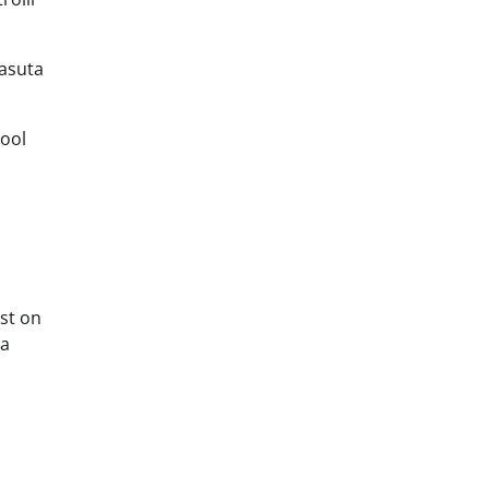
Kasuta
sool
ust on
la