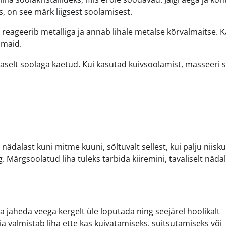
s, on see märk liigsest soolamisest.
 reageerib metalliga ja annab lihale metalse kõrvalmaitse. 
numaid.
aselt soolaga kaetud. Kui kasutad kuivsoolamist, masseeri 
 nädalast kuni mitme kuuni, sõltuvalt sellest, kui palju niisk
. Märgsoolatud liha tuleks tarbida kiiremini, tavaliselt näda
a jaheda veega kergelt üle loputada ning seejärel hoolikalt
a valmistab liha ette kas kuivatamiseks, suitsutamiseks või