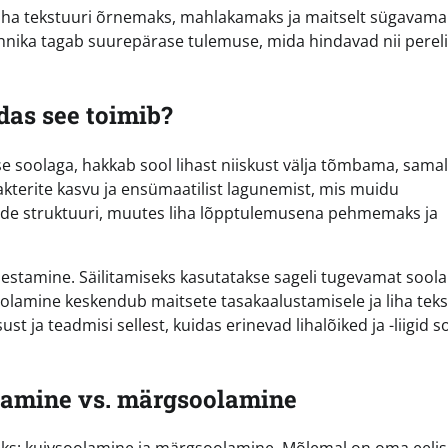
 liha tekstuuri õrnemaks, mahlakamaks ja maitselt sügavama
stehnika tagab suurepärase tulemuse, mida hindavad nii pere
das see toimib?
 soolaga, hakkab sool lihast niiskust välja tõmbama, samal 
bakterite kasvu ja ensümaatilist lagunemist, mis muidu
kude struktuuri, muutes liha lõpptulemusena pehmemaks ja
sestamine. Säilitamiseks kasutatakse sageli tugevamat soola
olamine keskendub maitsete tasakaalustamisele ja liha teks
 ja teadmisi sellest, kuidas erinevad lihalõiked ja -liigid s
lamine vs. märgsoolamine