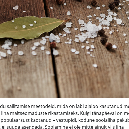
du säilitamise meetodeid, mida on läbi ajaloo kasutanud m
 liha maitseomaduste rikastamiseks. Kuigi tänapäeval on me
 populaarsust kaotanud – vastupidi, kodune soolaliha paku
i suuda asendada. Soolamine ei ole mitte ainult viis liha