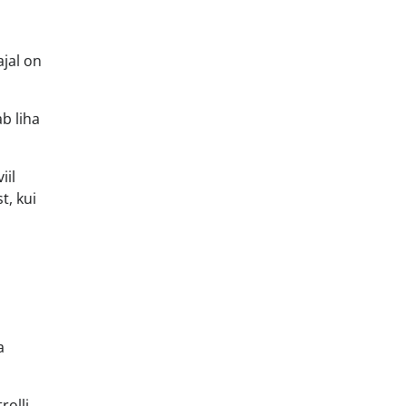
ajal on
b liha
iil
t, kui
a
rolli