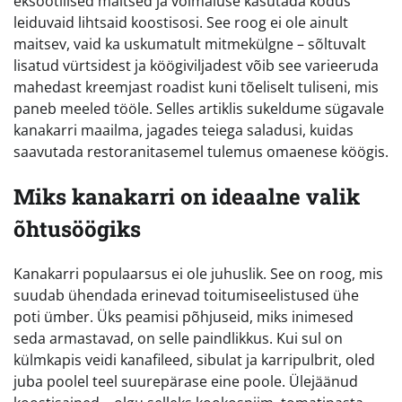
eksootilised maitsed ja võimaluse kasutada kodus
leiduvaid lihtsaid koostisosi. See roog ei ole ainult
maitsev, vaid ka uskumatult mitmekülgne – sõltuvalt
lisatud vürtsidest ja köögiviljadest võib see varieeruda
mahedast kreemjast roadist kuni tõeliselt tuliseni, mis
paneb meeled tööle. Selles artiklis sukeldume sügavale
kanakarri maailma, jagades teiega saladusi, kuidas
saavutada restoranitasemel tulemus omaenese köögis.
Miks kanakarri on ideaalne valik
õhtusöögiks
Kanakarri populaarsus ei ole juhuslik. See on roog, mis
suudab ühendada erinevad toitumiseelistused ühe
poti ümber. Üks peamisi põhjuseid, miks inimesed
seda armastavad, on selle paindlikkus. Kui sul on
külmkapis veidi kanafileed, sibulat ja karripulbrit, oled
juba poolel teel suurepärase eine poole. Ülejäänud