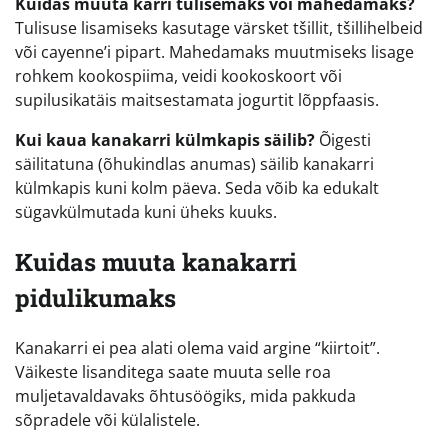
Kuidas muuta karri tulisemaks või mahedamaks?
Tulisuse lisamiseks kasutage värsket tšillit, tšillihelbeid
või cayenne’i pipart. Mahedamaks muutmiseks lisage
rohkem kookospiima, veidi kookoskoort või
supilusikatäis maitsestamata jogurtit lõppfaasis.
Kui kaua kanakarri külmkapis säilib?
Õigesti
säilitatuna (õhukindlas anumas) säilib kanakarri
külmkapis kuni kolm päeva. Seda võib ka edukalt
sügavkülmutada kuni üheks kuuks.
Kuidas muuta kanakarri
pidulikumaks
Kanakarri ei pea alati olema vaid argine “kiirtoit”.
Väikeste lisanditega saate muuta selle roa
muljetavaldavaks õhtusöögiks, mida pakkuda
sõpradele või külalistele.