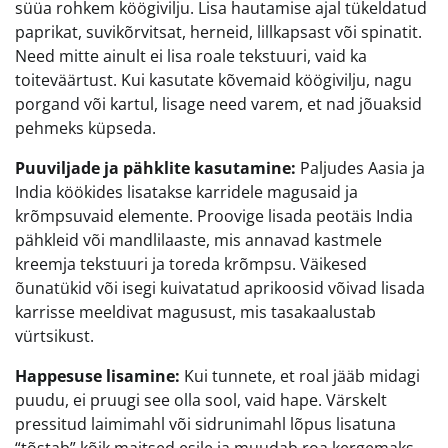
süüa rohkem köögivilju. Lisa hautamise ajal tükeldatud
paprikat, suvikõrvitsat, herneid, lillkapsast või spinatit.
Need mitte ainult ei lisa roale tekstuuri, vaid ka
toiteväärtust. Kui kasutate kõvemaid köögivilju, nagu
porgand või kartul, lisage need varem, et nad jõuaksid
pehmeks küpseda.
Puuviljade ja pähklite kasutamine:
Paljudes Aasia ja
India köökides lisatakse karridele magusaid ja
krõmpsuvaid elemente. Proovige lisada peotäis India
pähkleid või mandlilaaste, mis annavad kastmele
kreemja tekstuuri ja toreda krõmpsu. Väikesed
õunatükid või isegi kuivatatud aprikoosid võivad lisada
karrisse meeldivat magusust, mis tasakaalustab
vürtsikust.
Happesuse lisamine:
Kui tunnete, et roal jääb midagi
puudu, ei pruugi see olla sool, vaid hape. Värskelt
pressitud laimimahl või sidrunimahl lõpus lisatuna