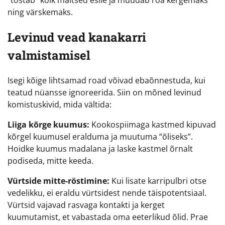
“tõstab” kõik maitsed esile ja muudab roa kergemaks
ning värskemaks.
Levinud vead kanakarri
valmistamisel
Isegi kõige lihtsamad road võivad ebaõnnestuda, kui
teatud nüansse ignoreerida. Siin on mõned levinud
komistuskivid, mida vältida:
Liiga kõrge kuumus:
Kookospiimaga kastmed kipuvad
kõrgel kuumusel eralduma ja muutuma “õliseks”.
Hoidke kuumus madalana ja laske kastmel õrnalt
podiseda, mitte keeda.
Vürtside mitte-röstimine:
Kui lisate karripulbri otse
vedelikku, ei eraldu vürtsidest nende täispotentsiaal.
Vürtsid vajavad rasvaga kontakti ja kerget
kuumutamist, et vabastada oma eeterlikud õlid. Prae