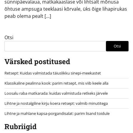
sünnipäevalaua, matkakaaslase või lihtsalt mõnusa
õhtuse ampsuga teeklaasi kõrvale, üks õige lihapirukas
peab olema pealt […]
Otsi
Otsi
Värsked postitused
Retsept: Kuidas valmistada täiuslikku sinepi-meekastet
Klassikaline pealinna kook: parim retsept, mis viib keele alla
Loosalu raba matkarada: kuidas valmistuda retkeks järvele
Lihtne ja nostalgiline kirju koera retsept: valmib minutitega
Lihtne ja mahlane kapsa-porgandisalat: parim lisand toidule
Rubriigid