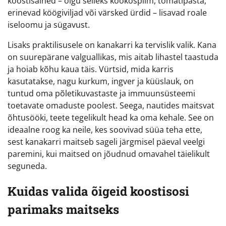
koostisained – olgu selleks kookospiim, tomatipasta,
erinevad köögiviljad või värsked ürdid – lisavad roale
iseloomu ja sügavust.
Lisaks praktilisusele on kanakarri ka tervislik valik. Kana
on suurepärane valguallikas, mis aitab lihastel taastuda
ja hoiab kõhu kaua täis. Vürtsid, mida karris
kasutatakse, nagu kurkum, ingver ja küüslauk, on
tuntud oma põletikuvastaste ja immuunsüsteemi
toetavate omaduste poolest. Seega, nautides maitsvat
õhtusööki, teete tegelikult head ka oma kehale. See on
ideaalne roog ka neile, kes soovivad süüa teha ette,
sest kanakarri maitseb sageli järgmisel päeval veelgi
paremini, kui maitsed on jõudnud omavahel täielikult
seguneda.
Kuidas valida õigeid koostisosi
parimaks maitseks