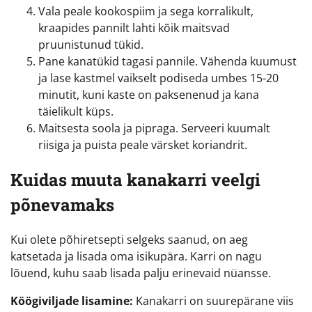
Vala peale kookospiim ja sega korralikult,
kraapides pannilt lahti kõik maitsvad
pruunistunud tükid.
Pane kanatükid tagasi pannile. Vähenda kuumust
ja lase kastmel vaikselt podiseda umbes 15-20
minutit, kuni kaste on paksenenud ja kana
täielikult küps.
Maitsesta soola ja pipraga. Serveeri kuumalt
riisiga ja puista peale värsket koriandrit.
Kuidas muuta kanakarri veelgi
põnevamaks
Kui olete põhiretsepti selgeks saanud, on aeg
katsetada ja lisada oma isikupära. Karri on nagu
lõuend, kuhu saab lisada palju erinevaid nüansse.
Köögiviljade lisamine:
Kanakarri on suurepärane viis