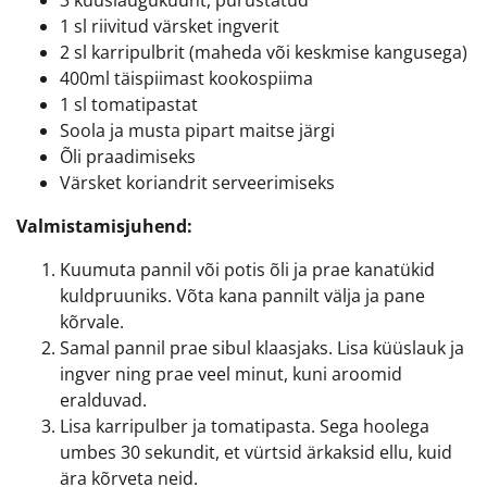
3 küüslauguküünt, purustatud
1 sl riivitud värsket ingverit
2 sl karripulbrit (maheda või keskmise kangusega)
400ml täispiimast kookospiima
1 sl tomatipastat
Soola ja musta pipart maitse järgi
Õli praadimiseks
Värsket koriandrit serveerimiseks
Valmistamisjuhend:
Kuumuta pannil või potis õli ja prae kanatükid
kuldpruuniks. Võta kana pannilt välja ja pane
kõrvale.
Samal pannil prae sibul klaasjaks. Lisa küüslauk ja
ingver ning prae veel minut, kuni aroomid
eralduvad.
Lisa karripulber ja tomatipasta. Sega hoolega
umbes 30 sekundit, et vürtsid ärkaksid ellu, kuid
ära kõrveta neid.