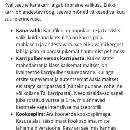
Kvaliteetne kanakarri algab tooraine valikust. Ehkki
karri on andestav roog, teevad mõned väikesed valikud
suure erinevuse.
Kana valik:
Kanafilee on populaarne ja tervislik
valik, kuid kana kintsuliha on karris palju
mahlasem ja andestavam. See ei kuiva nii kergesti
läbi ja jääb ka pärast pikemat hautamist pehmeks.
Karripulber versus karripasta:
Kui eelistate
mahedamat ja klassikalisemat maitset, on
kvaliteetne karripulber suurepärane. Kui aga
otsite sügavamat ja autentsemat Aasia maitset,
eelistage karripastasid (näiteks punane, roheline
või kollane Tai karripasta). Need sisaldavad sageli
juba röstitud vürtse ja ürte, mis annavad
kastmele väga intensiivse maitseprofiili.
Kookospiim:
Ära koonerda kookospiimaga.
Kasuta alati täispiimast kookospiima, mitte
lahjemaid versioone. Rasv on see, mis kannab