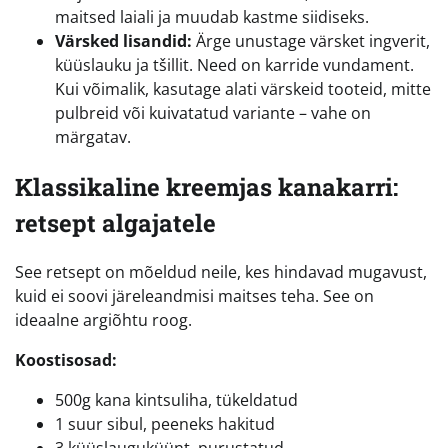
maitsed laiali ja muudab kastme siidiseks.
Värsked lisandid:
Ärge unustage värsket ingverit,
küüslauku ja tšillit. Need on karride vundament.
Kui võimalik, kasutage alati värskeid tooteid, mitte
pulbreid või kuivatatud variante – vahe on
märgatav.
Klassikaline kreemjas kanakarri:
retsept algajatele
See retsept on mõeldud neile, kes hindavad mugavust,
kuid ei soovi järeleandmisi maitses teha. See on
ideaalne argiõhtu roog.
Koostisosad:
500g kana kintsuliha, tükeldatud
1 suur sibul, peeneks hakitud