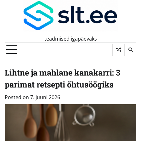
Skip
to
content
teadmised igapäevaks
Lihtne ja mahlane kanakarri: 3
parimat retsepti õhtusöögiks
Posted on
7. juuni 2026