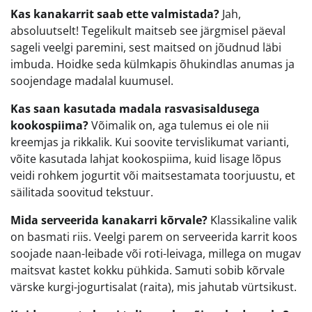
Kas kanakarrit saab ette valmistada?
Jah,
absoluutselt! Tegelikult maitseb see järgmisel päeval
sageli veelgi paremini, sest maitsed on jõudnud läbi
imbuda. Hoidke seda külmkapis õhukindlas anumas ja
soojendage madalal kuumusel.
Kas saan kasutada madala rasvasisaldusega
kookospiima?
Võimalik on, aga tulemus ei ole nii
kreemjas ja rikkalik. Kui soovite tervislikumat varianti,
võite kasutada lahjat kookospiima, kuid lisage lõpus
veidi rohkem jogurtit või maitsestamata toorjuustu, et
säilitada soovitud tekstuur.
Mida serveerida kanakarri kõrvale?
Klassikaline valik
on basmati riis. Veelgi parem on serveerida karrit koos
soojade naan-leibade või roti-leivaga, millega on mugav
maitsvat kastet kokku pühkida. Samuti sobib kõrvale
värske kurgi-jogurtisalat (raita), mis jahutab vürtsikust.