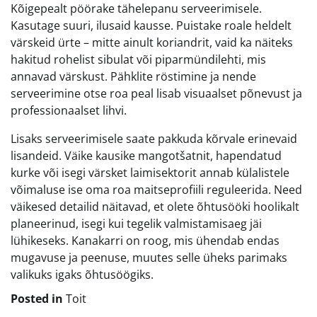
Kõigepealt pöörake tähelepanu serveerimisele.
Kasutage suuri, ilusaid kausse. Puistake roale heldelt
värskeid ürte – mitte ainult koriandrit, vaid ka näiteks
hakitud rohelist sibulat või piparmündilehti, mis
annavad värskust. Pähklite röstimine ja nende
serveerimine otse roa peal lisab visuaalset põnevust ja
professionaalset lihvi.
Lisaks serveerimisele saate pakkuda kõrvale erinevaid
lisandeid. Väike kausike mangotšatnit, hapendatud
kurke või isegi värsket laimisektorit annab külalistele
võimaluse ise oma roa maitseprofiili reguleerida. Need
väikesed detailid näitavad, et olete õhtusööki hoolikalt
planeerinud, isegi kui tegelik valmistamisaeg jäi
lühikeseks. Kanakarri on roog, mis ühendab endas
mugavuse ja peenuse, muutes selle üheks parimaks
valikuks igaks õhtusöögiks.
Posted in
Toit