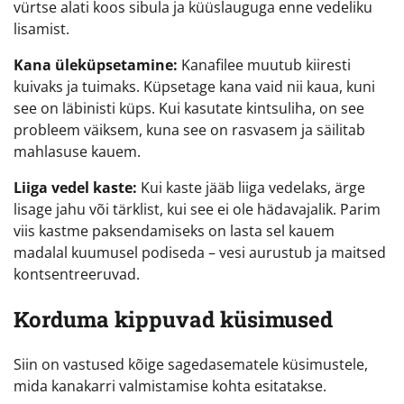
vürtse alati koos sibula ja küüslauguga enne vedeliku
lisamist.
Kana üleküpsetamine:
Kanafilee muutub kiiresti
kuivaks ja tuimaks. Küpsetage kana vaid nii kaua, kuni
see on läbinisti küps. Kui kasutate kintsuliha, on see
probleem väiksem, kuna see on rasvasem ja säilitab
mahlasuse kauem.
Liiga vedel kaste:
Kui kaste jääb liiga vedelaks, ärge
lisage jahu või tärklist, kui see ei ole hädavajalik. Parim
viis kastme paksendamiseks on lasta sel kauem
madalal kuumusel podiseda – vesi aurustub ja maitsed
kontsentreeruvad.
Korduma kippuvad küsimused
Siin on vastused kõige sagedasematele küsimustele,
mida kanakarri valmistamise kohta esitatakse.