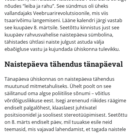
nõudes “leiba ja rahu”. See sündmus oli üheks
vallandajaks Veebruarirevolutsioonile, mis viis
tsaarivõimu langemiseni. Lääne kalendri järgi vastab
see kuupäev 8. märtsile. Seetõttu kinnistus just see
kuupäev rahvusvahelise naistepäeva sümbolina,
tähistades ühtlasi naiste julgust astuda välja
ebaõigluse vastu ja kujundada ühiskonna tulevikku.
Naistepäeva tähendus tänapäeval
Tänapäeva ühiskonnas on naistepäeva tähendus
muutunud mitmetahuliseks. Ühelt poolt on see
säilitanud oma algse poliitilise sõnumi – võitlus
võrdõiguslikkuse eest. Isegi arenenud riikides räägime
endiselt palgalõhest, klaaslaest juhtivatel
positsioonidel ja soolisest stereotüüpimisest. Seetõttu
on 8. märts endiselt päev, mil tuuakse esile neid
teemasid, mis vajavad lahendamist, et tagada naistele