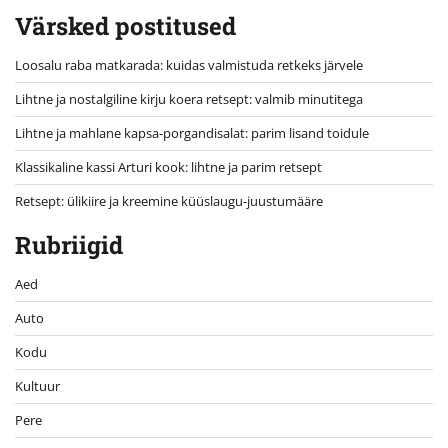
Värsked postitused
Loosalu raba matkarada: kuidas valmistuda retkeks järvele
Lihtne ja nostalgiline kirju koera retsept: valmib minutitega
Lihtne ja mahlane kapsa-porgandisalat: parim lisand toidule
Klassikaline kassi Arturi kook: lihtne ja parim retsept
Retsept: ülikiire ja kreemine küüslaugu-juustumääre
Rubriigid
Aed
Auto
Kodu
Kultuur
Pere