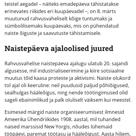
teistel aegadel – näiteks emadepäeva tähistatakse
erinevates riikides eri kuupäevadel –, on 8. märts
muutunud rahvusvaheliselt kõige tuntumaks ja
sümbolilisemaks kuupäevaks, mis on pühendatud
naiste õiguste ja saavutuste tähistamisele.
Naistepäeva ajaloolised juured
Rahvusvahelise naistepäeva ajalugu ulatub 20. sajandi
algusesse, mil industrialiseerimine ja kiire sotsiaalne
muutus tõid kaasa proteste ja aktivismi. Naiste olukord
tol ajal oli keeruline: neil puudusid paljud põhiõigused,
sealhulgas hääleõigus, ning nende töötingimused olid
sageli ebainimlikud ja palk oluliselt väiksem kui meestel.
Esimesed märgid naiste organiseerumisest ilmnesid
Ameerika Ühendriikides 1908. aastal, mil tuhanded
naised marssisid New Yorgis, nõudes lühemaid
tööpäevi, paremat töötasu ja hääleõigust. Aasta hiljem,