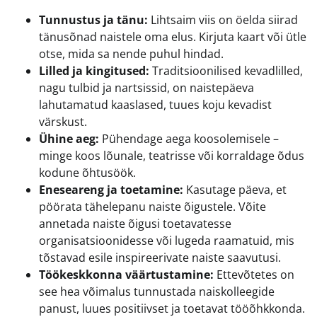
Tunnustus ja tänu:
Lihtsaim viis on öelda siirad
tänusõnad naistele oma elus. Kirjuta kaart või ütle
otse, mida sa nende puhul hindad.
Lilled ja kingitused:
Traditsioonilised kevadlilled,
nagu tulbid ja nartsissid, on naistepäeva
lahutamatud kaaslased, tuues koju kevadist
värskust.
Ühine aeg:
Pühendage aega koosolemisele –
minge koos lõunale, teatrisse või korraldage õdus
kodune õhtusöök.
Eneseareng ja toetamine:
Kasutage päeva, et
pöörata tähelepanu naiste õigustele. Võite
annetada naiste õigusi toetavatesse
organisatsioonidesse või lugeda raamatuid, mis
tõstavad esile inspireerivate naiste saavutusi.
Töökeskkonna väärtustamine:
Ettevõtetes on
see hea võimalus tunnustada naiskolleegide
panust, luues positiivset ja toetavat tööõhkkonda.