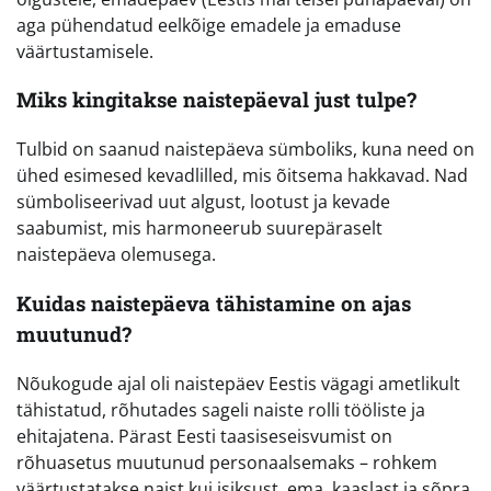
aga pühendatud eelkõige emadele ja emaduse
väärtustamisele.
Miks kingitakse naistepäeval just tulpe?
Tulbid on saanud naistepäeva sümboliks, kuna need on
ühed esimesed kevadlilled, mis õitsema hakkavad. Nad
sümboliseerivad uut algust, lootust ja kevade
saabumist, mis harmoneerub suurepäraselt
naistepäeva olemusega.
Kuidas naistepäeva tähistamine on ajas
muutunud?
Nõukogude ajal oli naistepäev Eestis vägagi ametlikult
tähistatud, rõhutades sageli naiste rolli tööliste ja
ehitajatena. Pärast Eesti taasiseseisvumist on
rõhuasetus muutunud personaalsemaks – rohkem
väärtustatakse naist kui isiksust, ema, kaaslast ja sõpra,