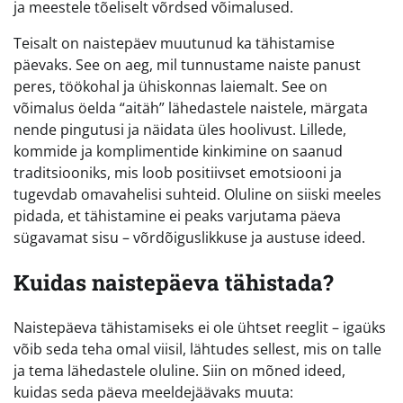
ja meestele tõeliselt võrdsed võimalused.
Teisalt on naistepäev muutunud ka tähistamise
päevaks. See on aeg, mil tunnustame naiste panust
peres, töökohal ja ühiskonnas laiemalt. See on
võimalus öelda “aitäh” lähedastele naistele, märgata
nende pingutusi ja näidata üles hoolivust. Lillede,
kommide ja komplimentide kinkimine on saanud
traditsiooniks, mis loob positiivset emotsiooni ja
tugevdab omavahelisi suhteid. Oluline on siiski meeles
pidada, et tähistamine ei peaks varjutama päeva
sügavamat sisu – võrdõiguslikkuse ja austuse ideed.
Kuidas naistepäeva tähistada?
Naistepäeva tähistamiseks ei ole ühtset reeglit – igaüks
võib seda teha omal viisil, lähtudes sellest, mis on talle
ja tema lähedastele oluline. Siin on mõned ideed,
kuidas seda päeva meeldejäävaks muuta: