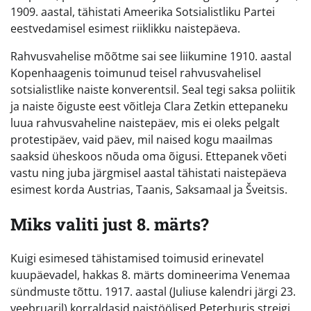
1909. aastal, tähistati Ameerika Sotsialistliku Partei
eestvedamisel esimest riiklikku naistepäeva.
Rahvusvahelise mõõtme sai see liikumine 1910. aastal
Kopenhaagenis toimunud teisel rahvusvahelisel
sotsialistlike naiste konverentsil. Seal tegi saksa poliitik
ja naiste õiguste eest võitleja Clara Zetkin ettepaneku
luua rahvusvaheline naistepäev, mis ei oleks pelgalt
protestipäev, vaid päev, mil naised kogu maailmas
saaksid üheskoos nõuda oma õigusi. Ettepanek võeti
vastu ning juba järgmisel aastal tähistati naistepäeva
esimest korda Austrias, Taanis, Saksamaal ja Šveitsis.
Miks valiti just 8. märts?
Kuigi esimesed tähistamised toimusid erinevatel
kuupäevadel, hakkas 8. märts domineerima Venemaa
sündmuste tõttu. 1917. aastal (Juliuse kalendri järgi 23.
veebruaril) korraldasid naistöölised Peterburis streigi,