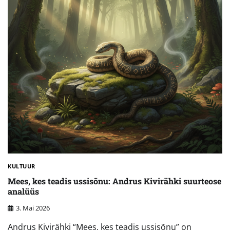
KULTUUR
Mees, kes teadis ussisõnu: Andrus Kivirähki suurteose
analüüs
3. Mai 2026
Andrus Kivirähki “Mees, kes teadis ussisõnu” on