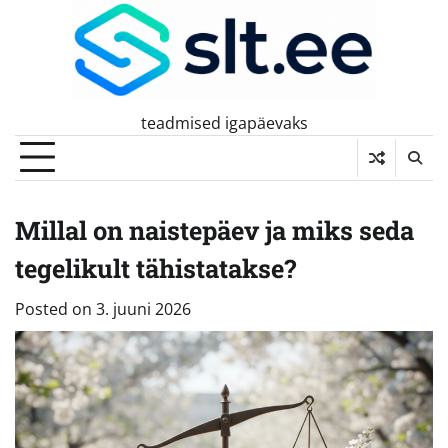
Skip
to
content
teadmised igapäevaks
Millal on naistepäev ja miks seda
tegelikult tähistatakse?
Posted on
3. juuni 2026