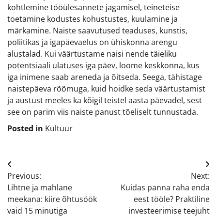
kohtlemine tööülesannete jagamisel, teineteise
toetamine kodustes kohustustes, kuulamine ja
märkamine. Naiste saavutused teaduses, kunstis,
poliitikas ja igapäevaelus on ühiskonna arengu
alustalad. Kui väärtustame naisi nende täieliku
potentsiaali ulatuses iga päev, loome keskkonna, kus
iga inimene saab areneda ja õitseda. Seega, tähistage
naistepäeva rõõmuga, kuid hoidke seda väärtustamist
ja austust meeles ka kõigil teistel aasta päevadel, sest
see on parim viis naiste panust tõeliselt tunnustada.
Posted in
Kultuur
Navigeerimine
Previous:
Next:
Lihtne ja mahlane
Kuidas panna raha enda
meekana: kiire õhtusöök
eest tööle? Praktiline
vaid 15 minutiga
investeerimise teejuht