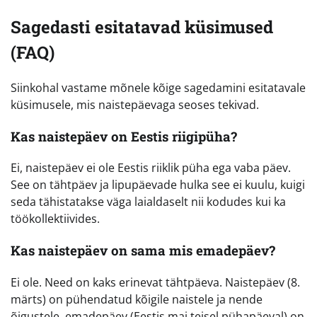
Sagedasti esitatavad küsimused
(FAQ)
Siinkohal vastame mõnele kõige sagedamini esitatavale
küsimusele, mis naistepäevaga seoses tekivad.
Kas naistepäev on Eestis riigipüha?
Ei, naistepäev ei ole Eestis riiklik püha ega vaba päev.
See on tähtpäev ja lipupäevade hulka see ei kuulu, kuigi
seda tähistatakse väga laialdaselt nii kodudes kui ka
töökollektiivides.
Kas naistepäev on sama mis emadepäev?
Ei ole. Need on kaks erinevat tähtpäeva. Naistepäev (8.
märts) on pühendatud kõigile naistele ja nende
õigustele, emadepäev (Eestis mai teisel pühapäeval) on