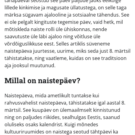
tänapäeval seostub see päev paljude jaoks eelkõige
lillede kinkimise ja magusate üllatustega, on selle taga
märksa sügavam ajalooline ja sotsiaalne tähendus. See
ei ole pelgalt kingituste tegemise päev, vaid hetk, mil
mõtiskleda naiste rolli üle ühiskonnas, nende
saavutuste üle läbi ajaloo ning võitluse üle
võrdõiguslikkuse eest. Selles artiklis süveneme
naistepäeva juurtesse, uurime, miks seda just 8. märtsil
tähistatakse, ning vaatleme, kuidas on see traditsioon
aja jooksul muutunud.
Millal on naistepäev?
Naistepäeva, mida ametlikult tuntakse kui
rahvusvahelist naistepäeva, tähistatakse igal aastal 8.
märtsil. See kuupäev on ülemaailmselt kinnistunud
ning on paljudes riikides, sealhulgas Eestis, saanud
oluliseks osaks kalendrist. Kuigi mõnedes
kultuuriruumides on naistega seotud tähtpäevi ka