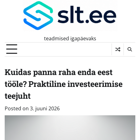
Skip
to
content
teadmised igapäevaks
Kuidas panna raha enda eest
tööle? Praktiline investeerimise
teejuht
Posted on
3. juuni 2026