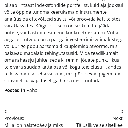
piisab lihtsast indeksfondide portfellist, kuid aja jooksul
võite õppida tundma keerukamaid instrumente,
analüüsida ettevõtteid süvitsi või proovida kätt teistes
varaklassides. Kõige olulisem on siiski mitte jääda
ootele, vaid astuda esimene konkreetne samm. Võtke
aega, et tutvuda oma panga investeerimisvõimalustega
või uurige populaarsemaid kauplemisplatvorme, mis
pakuvad madalaid tehingutasusid. Mida teadlikumalt
oma rahaasju juhite, seda kiiremini jõuate punkti, kus
teie vara suudab katta osa või kogu teie elustiili, andes
teile vabaduse teha valikuid, mis põhinevad pigem teie
soovidel kui vajadusel iga hinna eest töötada.
Posted in
Raha
Navigeerimine
Previous:
Next:
Millal on naistepäev ja miks
Täiuslik veise sisefilee: