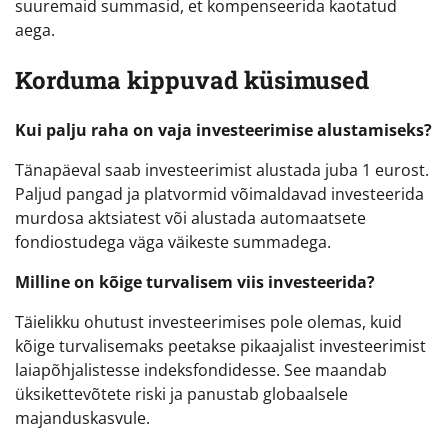
suuremaid summasid, et kompenseerida kaotatud
aega.
Korduma kippuvad küsimused
Kui palju raha on vaja investeerimise alustamiseks?
Tänapäeval saab investeerimist alustada juba 1 eurost.
Paljud pangad ja platvormid võimaldavad investeerida
murdosa aktsiatest või alustada automaatsete
fondiostudega väga väikeste summadega.
Milline on kõige turvalisem viis investeerida?
Täielikku ohutust investeerimises pole olemas, kuid
kõige turvalisemaks peetakse pikaajalist investeerimist
laiapõhjalistesse indeksfondidesse. See maandab
üksikettevõtete riski ja panustab globaalsele
majanduskasvule.