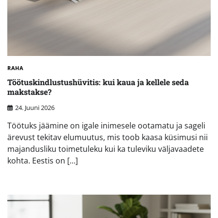
RAHA
Töötuskindlustushüvitis: kui kaua ja kellele seda
makstakse?
24. Juuni 2026
Töötuks jäämine on igale inimesele ootamatu ja sageli
ärevust tekitav elumuutus, mis toob kaasa küsimusi nii
majandusliku toimetuleku kui ka tuleviku väljavaadete
kohta. Eestis on […]