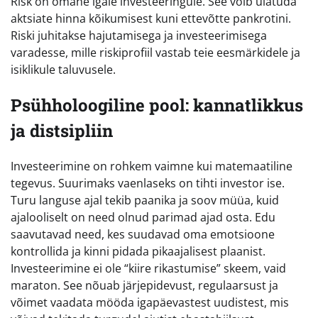
Risk on omane igale investeeringule. See võib ulatuda
aktsiate hinna kõikumisest kuni ettevõtte pankrotini.
Riski juhitakse hajutamisega ja investeerimisega
varadesse, mille riskiprofiil vastab teie eesmärkidele ja
isiklikule taluvusele.
Psühholoogiline pool: kannatlikkus
ja distsipliin
Investeerimine on rohkem vaimne kui matemaatiline
tegevus. Suurimaks vaenlaseks on tihti investor ise.
Turu languse ajal tekib paanika ja soov müüa, kuid
ajalooliselt on need olnud parimad ajad osta. Edu
saavutavad need, kes suudavad oma emotsioone
kontrollida ja kinni pidada pikaajalisest plaanist.
Investeerimine ei ole “kiire rikastumise” skeem, vaid
maraton. See nõuab järjepidevust, regulaarsust ja
võimet vaadata mööda igapäevastest uudistest, mis