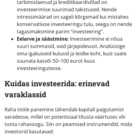
tarbimislaenud ja krediitkaardivõlad on
investeerimise suurimad takistused. Nende
intressimäärad on sageli kõrgemad kui mistahes
konservatiivse investeeringu tulu, seega on nende
tagasimaksmine parim “investeering”.
Eelarve ja säästmine:
Investeerimine ei nõua
suuri summasid, vaid järjepidevust. Analüüsige
oma igakuiseid kulusid ja leidke koht, kust saate
suunata kasvõi 50–100 eurot kuus
investeeringutesse.
Kuidas investeerida: erinevad
varaklassid
Raha tööle panemine tähendab kapitali paigutamist
varadesse, millel on potentsiaal tõusta väärtuses või
toota rahavoogu. Siin on peamised instrumendid, mida
investorid kasutavad: