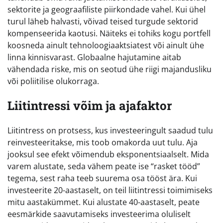
sektorite ja geograafiliste piirkondade vahel. Kui ühel
turul läheb halvasti, võivad teised turgude sektorid
kompenseerida kaotusi. Näiteks ei tohiks kogu portfell
koosneda ainult tehnoloogiaaktsiatest või ainult ühe
linna kinnisvarast. Globaalne hajutamine aitab
vähendada riske, mis on seotud ühe riigi majandusliku
või poliitilise olukorraga.
Liitintressi võim ja ajafaktor
Liitintress on protsess, kus investeeringult saadud tulu
reinvesteeritakse, mis toob omakorda uut tulu. Aja
jooksul see efekt võimendub eksponentsiaalselt. Mida
varem alustate, seda vähem peate ise “rasket tööd”
tegema, sest raha teeb suurema osa tööst ära. Kui
investeerite 20-aastaselt, on teil liitintressi toimimiseks
mitu aastakümmet. Kui alustate 40-aastaselt, peate
eesmärkide saavutamiseks investeerima oluliselt