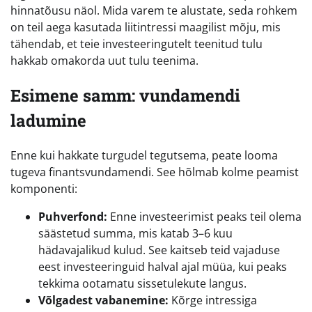
hinnatõusu näol. Mida varem te alustate, seda rohkem
on teil aega kasutada liitintressi maagilist mõju, mis
tähendab, et teie investeeringutelt teenitud tulu
hakkab omakorda uut tulu teenima.
Esimene samm: vundamendi
ladumine
Enne kui hakkate turgudel tegutsema, peate looma
tugeva finantsvundamendi. See hõlmab kolme peamist
komponenti:
Puhverfond:
Enne investeerimist peaks teil olema
säästetud summa, mis katab 3–6 kuu
hädavajalikud kulud. See kaitseb teid vajaduse
eest investeeringuid halval ajal müüa, kui peaks
tekkima ootamatu sissetulekute langus.
Võlgadest vabanemine:
Kõrge intressiga