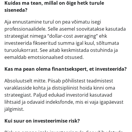
Kuidas ma tean, millal on õige hetk turule
siseneda?
Aja ennustamine turul on pea võimatu isegi
professionaalidele. Selle asemel soovitatakse kasutada
strateegiat nimega “dollar-cost averaging” ehk
investeerida fikseeritud summa igal kuul, sõltumata
turuolukorrast. See aitab keskmistada ostuhinda ja
eemaldab emotsionaalsed otsused.
Kas ma pean olema finantsekspert, et investeerida?
Absoluutselt mitte. Piisab põhilistest teadmistest
varaklasside kohta ja distsipliinist hoida kinni oma
strateegiast. Paljud edukad investorid kasutavad
lihtsaid ja odavaid indeksfonde, mis ei vaja igapäevast
jälgimist.
Kui suur on investeerimise risk?