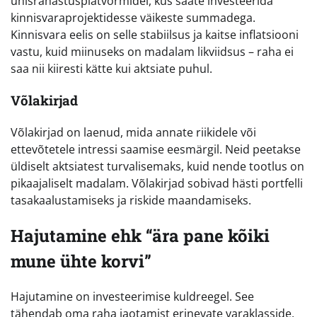
ühisrahastusplatvormidel, kus saate investeerida
kinnisvaraprojektidesse väikeste summadega.
Kinnisvara eelis on selle stabiilsus ja kaitse inflatsiooni
vastu, kuid miinuseks on madalam likviidsus – raha ei
saa nii kiiresti kätte kui aktsiate puhul.
Võlakirjad
Võlakirjad on laenud, mida annate riikidele või
ettevõtetele intressi saamise eesmärgil. Neid peetakse
üldiselt aktsiatest turvalisemaks, kuid nende tootlus on
pikaajaliselt madalam. Võlakirjad sobivad hästi portfelli
tasakaalustamiseks ja riskide maandamiseks.
Hajutamine ehk “ära pane kõiki
mune ühte korvi”
Hajutamine on investeerimise kuldreegel. See
tähendab oma raha jaotamist erinevate varaklasside,