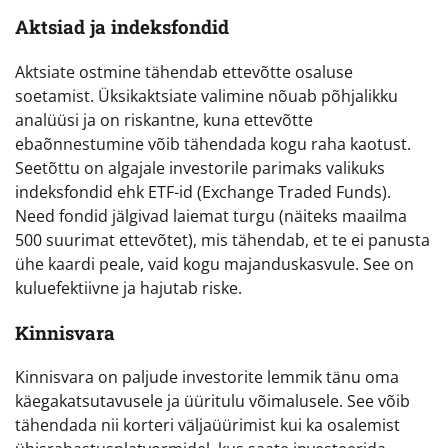
Aktsiad ja indeksfondid
Aktsiate ostmine tähendab ettevõtte osaluse
soetamist. Üksikaktsiate valimine nõuab põhjalikku
analüüsi ja on riskantne, kuna ettevõtte
ebaõnnestumine võib tähendada kogu raha kaotust.
Seetõttu on algajale investorile parimaks valikuks
indeksfondid ehk ETF-id (Exchange Traded Funds).
Need fondid jälgivad laiemat turgu (näiteks maailma
500 suurimat ettevõtet), mis tähendab, et te ei panusta
ühe kaardi peale, vaid kogu majanduskasvule. See on
kuluefektiivne ja hajutab riske.
Kinnisvara
Kinnisvara on paljude investorite lemmik tänu oma
käegakatsutavusele ja üüritulu võimalusele. See võib
tähendada nii korteri väljaüürimist kui ka osalemist