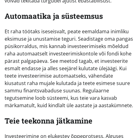
võivad tekitada turgudel ajutist ebastabiilsust.
Automaatika ja süsteemsus
Et raha töötaks iseseisvalt, peate eemaldama inimliku
eksimuse ja unustamise teguri. Seadistage oma pangas
püsikorraldus, mis kannab investeerimiseks mõeldud
raha automaatselt investeerimiskontole või fondi kohe
pärast palgapäeva. See meetod tagab, et investeerite
esmalt endasse ja alles seejärel kulutate ülejäägi. Kui
teete investeerimise automaatseks, vähendate
kiusatust raha mujale kulutada ja teete esimese suure
sammu finantsvabaduse suunas. Regulaarne
tegutsemine loob süsteemi, kus teie vara kasvab
märkamatult, kuid kindlalt üle aastate ja aastakümnete.
Teie teekonna jätkamine
Investeerimine on elukestev õppeprotsess. Alguses