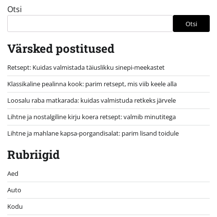
Otsi
Otsi
Värsked postitused
Retsept: Kuidas valmistada täiuslikku sinepi-meekastet
Klassikaline pealinna kook: parim retsept, mis viib keele alla
Loosalu raba matkarada: kuidas valmistuda retkeks järvele
Lihtne ja nostalgiline kirju koera retsept: valmib minutitega
Lihtne ja mahlane kapsa-porgandisalat: parim lisand toidule
Rubriigid
Aed
Auto
Kodu