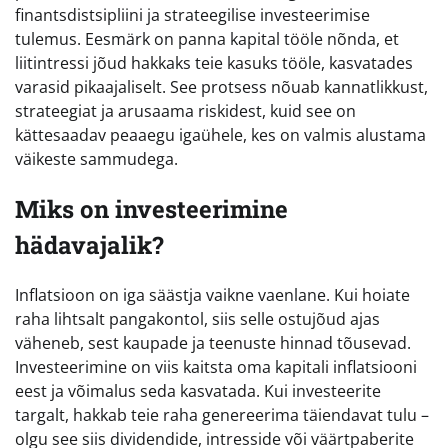
finantsdistsipliini ja strateegilise investeerimise
tulemus. Eesmärk on panna kapital tööle nõnda, et
liitintressi jõud hakkaks teie kasuks tööle, kasvatades
varasid pikaajaliselt. See protsess nõuab kannatlikkust,
strateegiat ja arusaama riskidest, kuid see on
kättesaadav peaaegu igaühele, kes on valmis alustama
väikeste sammudega.
Miks on investeerimine
hädavajalik?
Inflatsioon on iga säästja vaikne vaenlane. Kui hoiate
raha lihtsalt pangakontol, siis selle ostujõud ajas
väheneb, sest kaupade ja teenuste hinnad tõusevad.
Investeerimine on viis kaitsta oma kapitali inflatsiooni
eest ja võimalus seda kasvatada. Kui investeerite
targalt, hakkab teie raha genereerima täiendavat tulu –
olgu see siis dividendide, intresside või väärtpaberite