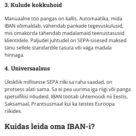
3. Kulude kokkuhoid
Manuaalne töö pangas on kallis. Automaatika, mida
IBAN võimaldab, vähendab pankade tegevuskulusid,
mis omakorda tähendab madalamaid teenustasusid
klientidele. Paljudel juhtudel on SEPA-sisesed maksed
tänu sellele standardile tasuta või väga madala
hinnaga.
4. Universaalsus
Ükskõik millisesse SEPA riiki sa raha saadad, on
protsess alati sama. Sa ei pea uurima iga riigi või panga
spetsiifilisi nõudeid. IBAN töötab ühtemoodi nii Eestis,
Saksamaal, Prantsusmaal kui ka teistes Euroopa
riikides.
Kuidas leida oma IBAN-i?