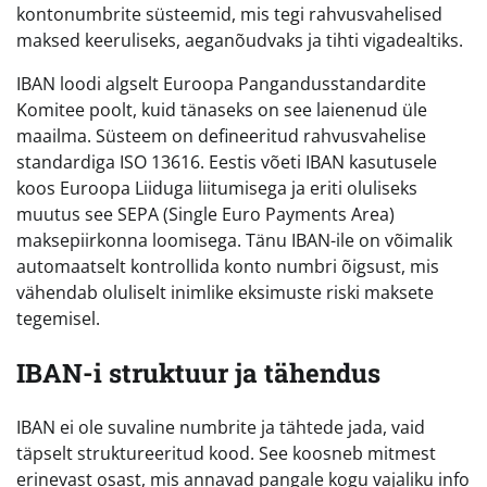
kontonumbrite süsteemid, mis tegi rahvusvahelised
maksed keeruliseks, aeganõudvaks ja tihti vigadealtiks.
IBAN loodi algselt Euroopa Pangandusstandardite
Komitee poolt, kuid tänaseks on see laienenud üle
maailma. Süsteem on defineeritud rahvusvahelise
standardiga ISO 13616. Eestis võeti IBAN kasutusele
koos Euroopa Liiduga liitumisega ja eriti oluliseks
muutus see SEPA (Single Euro Payments Area)
maksepiirkonna loomisega. Tänu IBAN-ile on võimalik
automaatselt kontrollida konto numbri õigsust, mis
vähendab oluliselt inimlike eksimuste riski maksete
tegemisel.
IBAN-i struktuur ja tähendus
IBAN ei ole suvaline numbrite ja tähtede jada, vaid
täpselt struktureeritud kood. See koosneb mitmest
erinevast osast, mis annavad pangale kogu vajaliku info