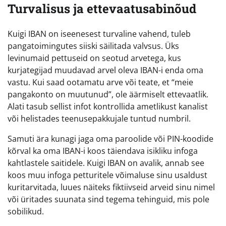
Turvalisus ja ettevaatusabinõud
Kuigi IBAN on iseenesest turvaline vahend, tuleb
pangatoimingutes siiski säilitada valvsus. Üks
levinumaid pettuseid on seotud arvetega, kus
kurjategijad muudavad arvel oleva IBAN-i enda oma
vastu. Kui saad ootamatu arve või teate, et “meie
pangakonto on muutunud”, ole äärmiselt ettevaatlik.
Alati tasub sellist infot kontrollida ametlikust kanalist
või helistades teenusepakkujale tuntud numbril.
Samuti ära kunagi jaga oma paroolide või PIN-koodide
kõrval ka oma IBAN-i koos täiendava isikliku infoga
kahtlastele saitidele. Kuigi IBAN on avalik, annab see
koos muu infoga petturitele võimaluse sinu usaldust
kuritarvitada, luues näiteks fiktiivseid arveid sinu nimel
või üritades suunata sind tegema tehinguid, mis pole
sobilikud.