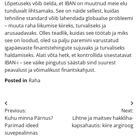
Lõpetuseks võib öelda, et IBAN on muutnud meie elu
tunduvalt lihtsamaks. See on näide sellest, kuidas
tehniline standard võib lahendada globaalse probleemi
– muuta raha liikumise kiireks, turvaliseks ja
arusaadavaks. Olles teadlik, kuidas see töötab ja miks
see on loodud, oled sa palju paremini varustatud
igapäevaste finantstehingute sujuvaks ja turvaliseks
haldamiseks. Alati võta hetk, et kontrollida sisestatavat
IBAN-i – see väike pingutus säästab sind suurest
peavalust ja võimalikust finantskahjust.
Posted in
Raha
Navigeerimine
Previous:
Next:
Kuhu minna Pärnus?
Lihtne ja maitsev hakkliha-
Parimad ideed
kapsahautis: kiire argiroog
suvepealinnas