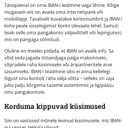
Tänapäeval on oma IBAN-i leidmine väga lihtne. Kõige
mugavam viis on avada oma internetipank või
mobiiliäpp. Tavaliselt kuvatakse kontonumbrit ja IBAN-i
kohe peale sisselogimist konto ülevaate lehel. Samuti
leiab selle oma pangakonto väljavõttelt või lepingutest,
mis on pangaga sõlmitud.
Oluline on meeles pidada, et IBAN on avalik info. Sa
võid seda jagada tööandjaga palga maksmiseks,
sõpradele raha küsimiseks või äripartneritele arve
tasumiseks. IBAN-i teadmine üksi ei anna kellelegi
õigust sinu kontolt raha välja võtta – selleks on vaja
juba palju kõrgema taseme autentimist ja ligipääsu
sinu pangakontole.
Korduma kippuvad küsimused
Siin on vastused mõnele levinud küsimusele, mis IBAN-
iga seoses tekkida võivad: