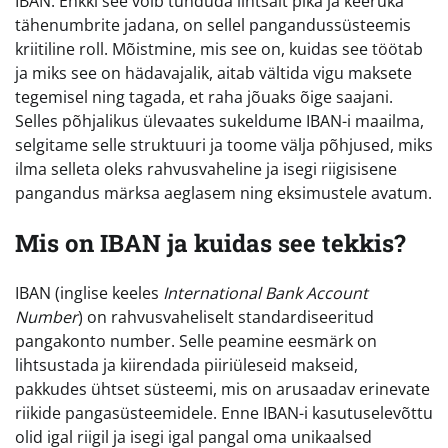
IBAN. Ehkki see võib tunduda lihtsalt pika ja keeruka
tähenumbrite jadana, on sellel pangandussüsteemis
kriitiline roll. Mõistmine, mis see on, kuidas see töötab
ja miks see on hädavajalik, aitab vältida vigu maksete
tegemisel ning tagada, et raha jõuaks õige saajani.
Selles põhjalikus ülevaates sukeldume IBAN-i maailma,
selgitame selle struktuuri ja toome välja põhjused, miks
ilma selleta oleks rahvusvaheline ja isegi riigisisene
pangandus märksa aeglasem ning eksimustele avatum.
Mis on IBAN ja kuidas see tekkis?
IBAN (inglise keeles
International Bank Account
Number
) on rahvusvaheliselt standardiseeritud
pangakonto number. Selle peamine eesmärk on
lihtsustada ja kiirendada piiriüleseid makseid,
pakkudes ühtset süsteemi, mis on arusaadav erinevate
riikide pangasüsteemidele. Enne IBAN-i kasutuselevõttu
olid igal riigil ja isegi igal pangal oma unikaalsed