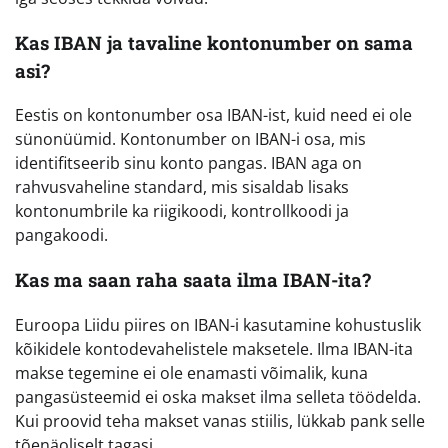
Kas IBAN ja tavaline kontonumber on sama
asi?
Eestis on kontonumber osa IBAN-ist, kuid need ei ole
sünonüümid. Kontonumber on IBAN-i osa, mis
identifitseerib sinu konto pangas. IBAN aga on
rahvusvaheline standard, mis sisaldab lisaks
kontonumbrile ka riigikoodi, kontrollkoodi ja
pangakoodi.
Kas ma saan raha saata ilma IBAN-ita?
Euroopa Liidu piires on IBAN-i kasutamine kohustuslik
kõikidele kontodevahelistele maksetele. Ilma IBAN-ita
makse tegemine ei ole enamasti võimalik, kuna
pangasüsteemid ei oska makset ilma selleta töödelda.
Kui proovid teha makset vanas stiilis, lükkab pank selle
tõenäoliselt tagasi.