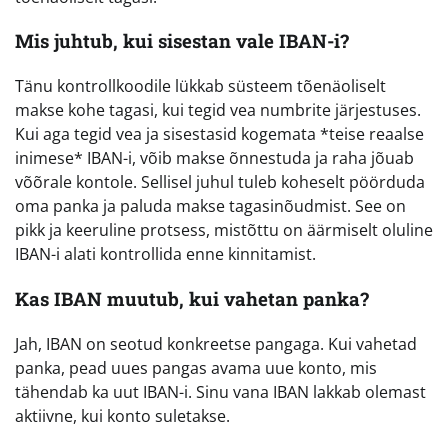
Mis juhtub, kui sisestan vale IBAN-i?
Tänu kontrollkoodile lükkab süsteem tõenäoliselt
makse kohe tagasi, kui tegid vea numbrite järjestuses.
Kui aga tegid vea ja sisestasid kogemata *teise reaalse
inimese* IBAN-i, võib makse õnnestuda ja raha jõuab
võõrale kontole. Sellisel juhul tuleb koheselt pöörduda
oma panka ja paluda makse tagasinõudmist. See on
pikk ja keeruline protsess, mistõttu on äärmiselt oluline
IBAN-i alati kontrollida enne kinnitamist.
Kas IBAN muutub, kui vahetan panka?
Jah, IBAN on seotud konkreetse pangaga. Kui vahetad
panka, pead uues pangas avama uue konto, mis
tähendab ka uut IBAN-i. Sinu vana IBAN lakkab olemast
aktiivne, kui konto suletakse.