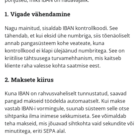
põhjused, miks IBAN on hädavajalik:
1. Vigade vähendamine
Nagu mainitud, sisaldab IBAN kontrollkoodi. See
tähendab, et kui eksid ühe numbriga, siis tõenäoliselt
annab pangasüsteem kohe veateate, kuna
kontrollkood ei klapi ülejäänud numbritega. See on
kriitilise tähtsusega turvamehhanism, mis kaitseb
kliente raha valesse kohta saatmise eest.
2. Maksete kiirus
Kuna IBAN on rahvusvaheliselt tunnustatud, saavad
pangad makseid töödelda automaatselt. Kui makse
vastab IBAN-i vormingule, suunab süsteem selle otse
sihtpanka ilma inimese sekkumiseta. See võimaldab
teha makseid, mis jõuavad sihtkohta vaid sekundite või
minutitega, eriti SEPA alal.