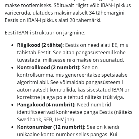
makse töötlemiseks. Sõltuvalt riigist võib IBAN-i pikkus
varieeruda, ulatudes maksimaalselt 34 tähemärgini.
Eestis on IBAN-i pikkus alati 20 tähemärki.
Eesti IBAN-i struktuur on järgmine:
Riigikood (2 tähte):
Eestis on need alati EE, mis
tähistab Eestit. See aitab pangasüsteemil kohe
tuvastada, millisesse riiki makse on suunatud.
Kontrollkood (2 numbrit):
See on
kontrollsumma, mis genereeritakse spetsiaalse
algoritmi abil. See võimaldab pangasüsteemil
automaatselt kontrollida, kas sisestatud IBAN on
korrektne ja ega pole tehtud näiteks trükiviga.
Pangakood (4 numbrit):
Need numbrid
identifitseerivad konkreetse panga Eestis (näiteks
Swedbank, SEB, LHV jne).
Kontonumber (12 numbrit):
See on kliendi
unikaalne konto number selles pangas. Kui