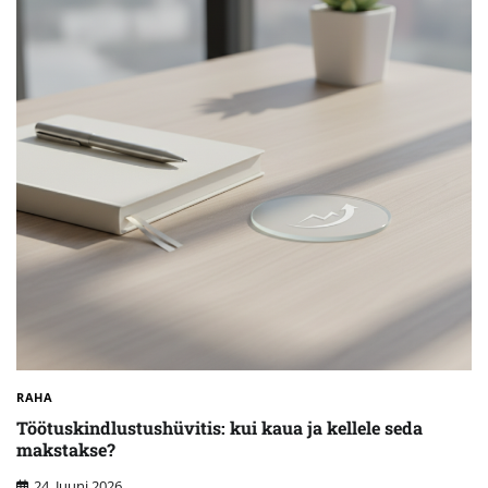
RAHA
Töötuskindlustushüvitis: kui kaua ja kellele seda
makstakse?
24. Juuni 2026