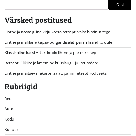
Otsi
Värsked postitused
Lihtne ja nostalgiline kirju koera retsept: valmib minutitega
Lihtne ja mahlane kapsa-porgandisalat: parim lisand toidule
Klassikaline kassi Arturi kook: lihtne ja parim retsept
Retsept: ülikiire ja kreemine küüslaugu-juustumääre
Lihtne ja maitsev makaronisalat: parim retsept koduseks
Rubriigid
Aed
Auto
Kodu
Kultuur