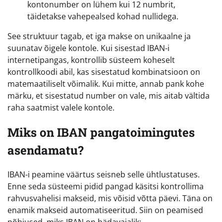
kontonumber on lühem kui 12 numbrit,
täidetakse vahepealsed kohad nullidega.
See struktuur tagab, et iga makse on unikaalne ja
suunatav õigele kontole. Kui sisestad IBAN-i
internetipangas, kontrollib süsteem koheselt
kontrollkoodi abil, kas sisestatud kombinatsioon on
matemaatiliselt võimalik. Kui mitte, annab pank kohe
märku, et sisestatud number on vale, mis aitab vältida
raha saatmist valele kontole.
Miks on IBAN pangatoimingutes
asendamatu?
IBAN-i peamine väärtus seisneb selle ühtlustatuses.
Enne seda süsteemi pidid pangad käsitsi kontrollima
rahvusvahelisi makseid, mis võisid võtta päevi. Täna on
enamik makseid automatiseeritud. Siin on peamised